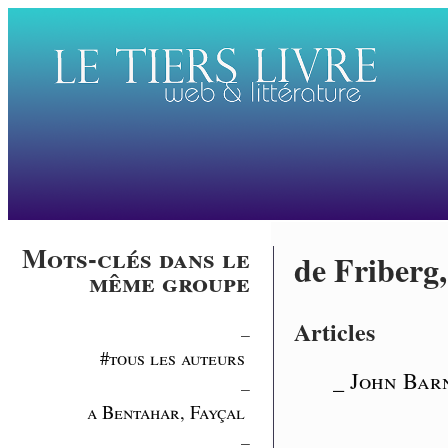
Mots-clés dans le
de Friberg,
même groupe
Articles
_
#tous les auteurs
_ John Barn
_
a Bentahar, Fayçal
_