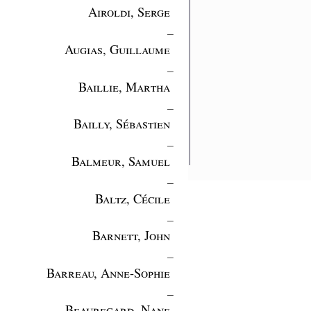
Airoldi, Serge
_
Augias, Guillaume
_
Baillie, Martha
_
Bailly, Sébastien
_
Balmeur, Samuel
_
Baltz, Cécile
_
Barnett, John
_
Barreau, Anne-Sophie
_
Beauregard, Nane