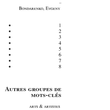
_
Bondarenko, Evgeny
1
2
3
4
5
6
7
8
Autres groupes de
mots-clés
arts & artistes