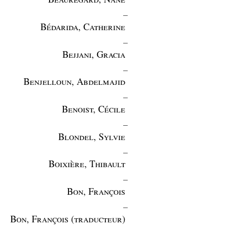
_
Bédarida, Catherine
_
Bejjani, Gracia
_
Benjelloun, Abdelmajid
_
Benoist, Cécile
_
Blondel, Sylvie
_
Boixière, Thibault
_
Bon, François
_
Bon, François (traducteur)