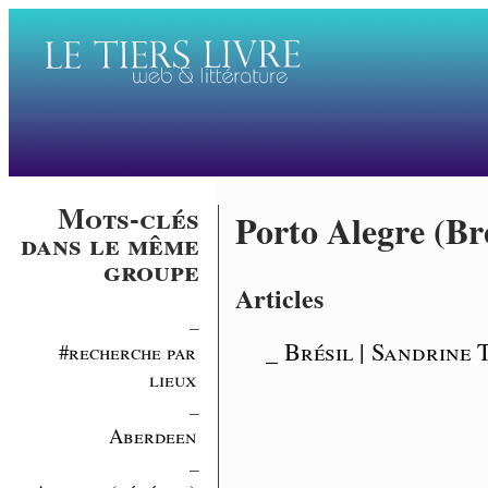
Mots-clés
Porto Alegre (Bré
dans le même
groupe
Articles
_
_ Brésil | Sandrine 
#recherche par
lieux
_
Aberdeen
_