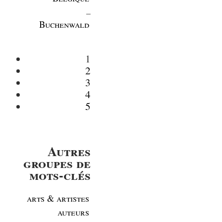
_
Buchenwald
1
2
3
4
5
Autres
groupes de
mots-clés
arts & artistes
auteurs