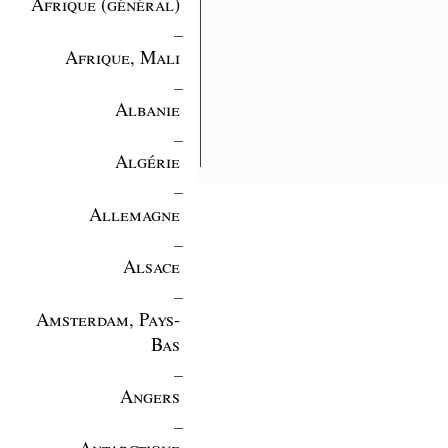
Afrique (général)
_
Afrique, Mali
_
Albanie
_
Algérie
_
Allemagne
_
Alsace
_
Amsterdam, Pays-
Bas
_
Angers
_
Antarctique