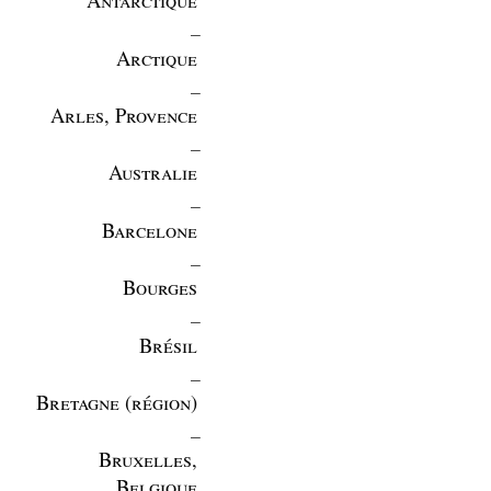
_
Arctique
_
Arles, Provence
_
Australie
_
Barcelone
_
Bourges
_
Brésil
_
Bretagne (région)
_
Bruxelles,
Belgique