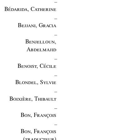
Bédarida, Catherine
_
Bejjani, Gracia
_
Benjelloun,
Abdelmajid
_
Benoist, Cécile
_
Blondel, Sylvie
_
Boixière, Thibault
_
Bon, François
_
Bon, François
(traducteur)