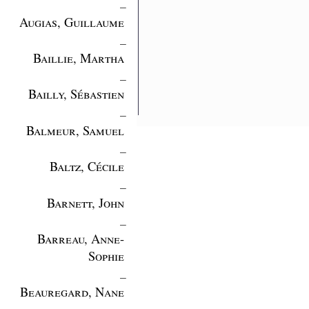
_
Augias, Guillaume
_
Baillie, Martha
_
Bailly, Sébastien
_
Balmeur, Samuel
_
Baltz, Cécile
_
Barnett, John
_
Barreau, Anne-
Sophie
_
Beauregard, Nane
_