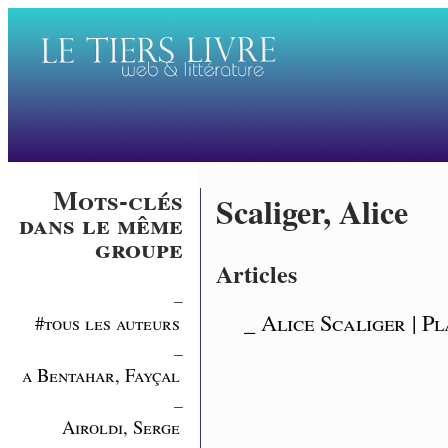
Mots-clés
Scaliger, Alice
dans le même
groupe
Articles
_
_ Alice Scaliger | P
#tous les auteurs
_
a Bentahar, Fayçal
_
Airoldi, Serge