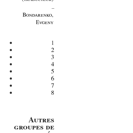
_
Bondarenko,
Evgeny
1
2
3
4
5
6
7
8
Autres
groupes de