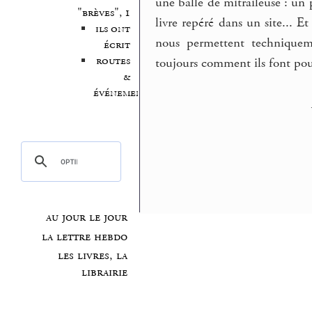
une balle de mitraileuse : un 
"brèves", 1
livre repéré dans un site... E
ils ont
nous permettent technique
écrit
routes
toujours comment ils font pou
&
événements
au jour le jour
la lettre hebdo
les livres, la
librairie