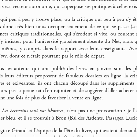
is est vecteur autonome, qui superpose ses pratiques à celles exis
 qui peu à peu y trouve place, ou la critique qui peu à peu s’y éta
 donc très bien nous occuper seulement de ce qui se passe (s
ances critiques traditionnelles, qui s’érodent si vite, ou courent
’y insister, pour l’université globalement absente du Net, alors qu
x-mêmes, y compris dans le rapport avec leurs enseignants. Av
ivre
, dont ce n’était pourtant pas le rôle de départ.
ous les auteurs qui ont publié des livres en janvier sont les
s leurs éditeurs proposent de fabuleux dossiers en ligne, la crit
es et exigeantes, ils ont chacun découpé dans les suppléments lit
alors pas la peine ici d’en rajouter et de suggérer d’aller acheter
t une fois de plus de favoriser la vente en ligne.
,
Les écrivains sont vos libraires
, n’est pas une provocation : je l
er bleu, et il se trouvait à Bron (Bal des Ardents, Passages, Lucio
igitte Giraud et l’équipe de la Fête du livre, qui avaient demand