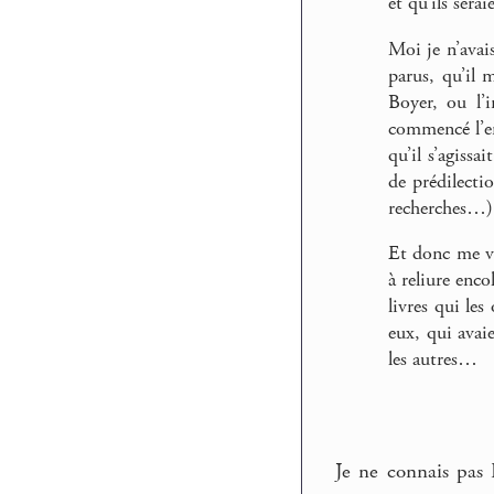
et qu’ils sera
Moi je n’avais
parus, qu’il 
Boyer, ou l’
commencé l’en
qu’il s’agiss
de prédilect
recherches…)
Et donc me vo
à reliure enco
livres qui le
eux, qui avai
les autres…
Je ne connais pas 