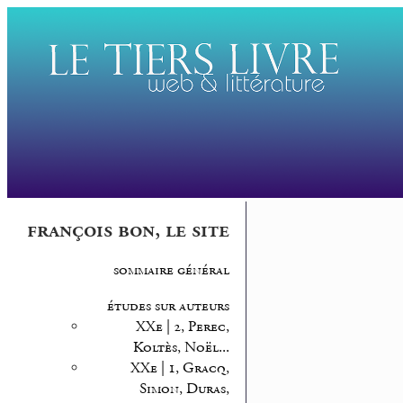
françois bon, le site
sommaire général
études sur auteurs
XXe | 2, Perec,
Koltès, Noël...
XXe | 1, Gracq,
Simon, Duras,