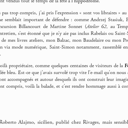
ient vendus tout le temps de la
fête à l’hippodrome
.
 pas trop compris, j’ai pris l’expression « sont vos libraires » au p
me semblait important de défendre : comme Andrzej Stasiuk, Ph
incursion Billancourt de Martine Sonnet (
Atelier 62
, au Temps
tretien, s’est étonné que je n’y aie pas inclus Rabelais ou Saint
ait de mes livres ateliers, mon Balzac, mon Baudelaire ou mon Pro
ion via mode numérique, Saint-Simon notamment, rassemblé en
.
ilà propriétaire, comme quelques centaines de visiteurs de la
F
llée bleu. Est-ce que j’avais survolé trop vite l’e-mail qu’on nous a
s ont accompagnés et autour desquels ils ont construit leur imag
ent compris, voilà la balade, et c’est rendre hommage aussi à c
Roberto Alajmo, sicilien, publié chez Rivages, mais sensib