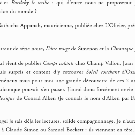
t
et
Bartleby le scribe
: qui d’entre nous ne proposerait
vision du monde ?
Nathacha Appanah, mauricienne, publiée chez L’Olivier, prés
uteur de série noire,
L’âne rouge
de Simenon et la
Chronique 
ui vient de publier
Camps volants
chez Champ Vallon, Juan 
uis surpris et content d’y retrouver
Soleil couchant
d’Oza
vénéneux mais pour moi une grande découverte de ces 2 an
iconque pouvait s’en passer. J’aurai donc forcément envie
Mexique
de Conrad Aiken (je connais le nom d’Aiken par Faul
gel je sais déjà les lectures, solide compagnonnage. Je n’aur
à Claude Simon ou Samuel Beckett : ils viennent en tête. E