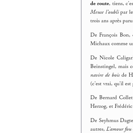
de route
, tiens, c
Meuse l’oubli
par le
trois ans après par
De François Bon, q
Michaux comme un 
De Nicole Caligaris
Beinstingel, mais 
navire de bois
de Ha
(c’est vrai, qu’il est
De Bernard Collet
Herzog, et Frédéri
De Seyhmus Dagteki
autres,
L’amour fou