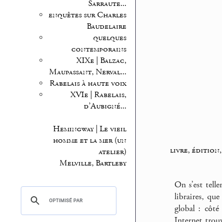
Sarraute...
enquêtes sur Charles
Baudelaire
quelques
contemporains
XIXe | Balzac,
Maupassant, Nerval...
Rabelais à haute voix
XVIe | Rabelais,
d’Aubigné...
Hemingway | Le vieil
homme et la mer (un
livre, édition,
atelier)
Melville, Bartleby
On s’est tell
libraires, qu
global : côté
Internet trou