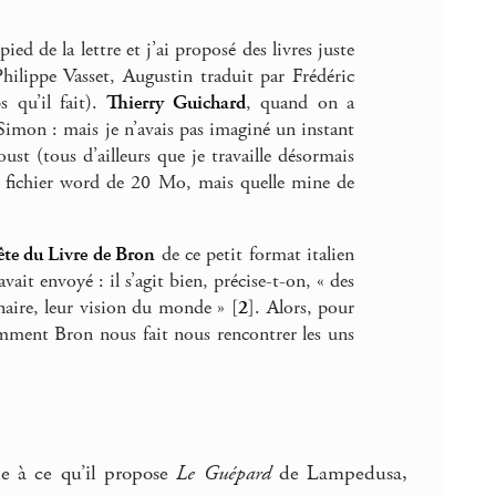
ied de la lettre et j’ai proposé des livres juste
ilippe Vasset, Augustin traduit par Frédéric
 qu’il fait).
Thierry Guichard
, quand on a
-Simon : mais je n’avais pas imaginé un instant
ust (tous d’ailleurs que je travaille désormais
 fichier word de 20 Mo, mais quelle mine de
ête du Livre de Bron
de ce petit format italien
vait envoyé : il s’agit bien, précise-t-on, « des
inaire, leur vision du monde »
[
2
]
. Alors, pour
omment Bron nous fait nous rencontrer les uns
le à ce qu’il propose
Le Guépard
de Lampedusa,