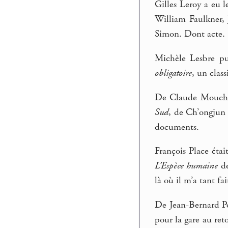
Gilles Leroy a eu l
William Faulkner,
Simon. Dont acte.
Michèle Lesbre pu
obligatoire
, un clas
De Claude Moucha
Sud
, de Ch’ongjun 
documents.
François Place était
L’Espèce humaine
de
là où il m’a tant fa
De Jean-Bernard Po
pour la gare au reto