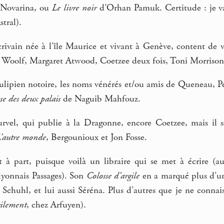
 Novarina, ou
Le livre noir
d’Orhan Pamuk. Certitude : je vai
tral).
ivain née à l’île Maurice et vivant à Genève, content de 
 Woolf, Margaret Atwood, Coetzee deux fois, Toni Morrison 
ulipien notoire, les noms vénérés et/ou amis de Queneau, P
se des deux palais
de Naguib Mahfouz.
rvel, qui publie à la Dragonne, encore Coetzee, mais i
’autre monde
, Bergounioux et Jon Fosse.
t à part, puisque voilà un libraire qui se met à écrire (au
lyonnais Passages). Son
Colosse d’argile
en a marqué plus d’un.
 Schuhl, et lui aussi Séréna. Plus d’autres que je ne conna
cilement
, chez Arfuyen).