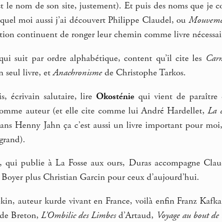
’est le nom de son site, justement). Et puis des noms que je 
quel moi aussi j’ai découvert Philippe Claudel, ou
Mouvemen
ution continuent de ronger leur chemin comme livre nécessaire
ui suit par ordre alphabétique, content qu’il cite les
Carn
seul livre, et
Anachronisme
de Christophe Tarkos.
, écrivain salutaire, lire
Okosténie
qui vient de paraître c
comme auteur (et elle cite comme lui André Hardellet,
La 
ns Henny Jahn ça c’est aussi un livre important pour mo
 grand).
, qui publie à La Fosse aux ours, Duras accompagne Claud
c Boyer plus Christian Garcin pour ceux d’aujourd’hui.
n, auteur kurde vivant en France, voilà enfin Franz Kafka
de Breton,
L’Ombilic des Limbes
d’Artaud,
Voyage au bout de 