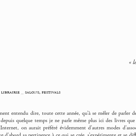
« l
 librairie
_
salons, festivals
ement entendu dire, toute cette année, qu’à se mêler de parler des
e depuis quelque temps je ne parle même plus ici des livres que j
 Internet, on aurait préféré évidemment d’autres modes d’asso
ve d’abord sa pertinence à ce qui se crée, s’expérimente et se di