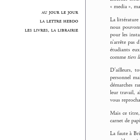
« media », ma
au jour le jour
La littérature
la lettre hebdo
nous pouvons
les livres, la librairie
pour les inst
n’arrête pas d
étudiants eu
comme
tiers l
D’ailleurs, t
personnel mai
démarches rar
leur travail, 
vous reprochan
Mais ce titre
carnet de papi
La faute à Br