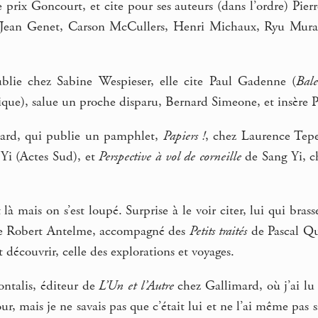
e prix Goncourt, et cite pour ses auteurs (dans l’ordre) Pie
 Jean Genet, Carson McCullers, Henri Michaux, Ryu Murak
blie chez Sabine Wespieser, elle cite Paul Gadenne (
Bale
sique), salue un proche disparu, Bernard Simeone, et insèr
rd, qui publie un pamphlet,
Papiers !
, chez Laurence Tepe
Yi (Actes Sud), et
Perspective à vol de corneille
de Sang Yi, ch
 là mais on s’est loupé. Surprise à le voir citer, lui qui bras
 Robert Antelme, accompagné des
Petits traités
de Pascal Qu
it découvrir, celle des explorations et voyages.
ntalis, éditeur de
L’Un et l’Autre
chez Gallimard, où j’ai lu 
ur, mais je ne savais pas que c’était lui et ne l’ai même pas s