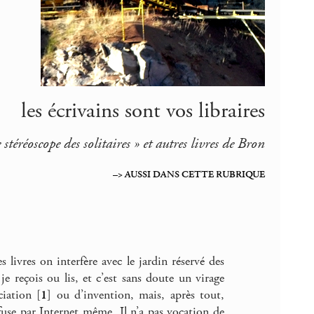
les écrivains sont vos libraires
e stéréoscope des solitaires » et autres livres de Bron
–> AUSSI DANS CETTE RUBRIQUE
 livres on interfère avec le jardin réservé des
e reçois ou lis, et c’est sans doute un virage
ciation
[
1
]
ou d’invention, mais, après tout,
ffuse par Internet même. Il n’a pas vocation de