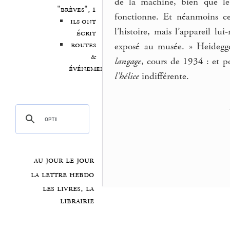
de la machine, bien que le
"brèves", 1
fonctionne. Et néanmoins ce
ils ont
l’histoire, mais l’appareil lu
écrit
routes
exposé au musée. » Heidegg
&
langage
, cours de 1934 : et p
événements
l’hélice
indifférente.
au jour le jour
la lettre hebdo
les livres, la
librairie