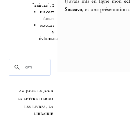
(j’avais mis en ligne mon
éc
"brèves", 1
Soccavo
, et une présentation
ils ont
écrit
routes
&
événements
au jour le jour
la lettre hebdo
les livres, la
librairie