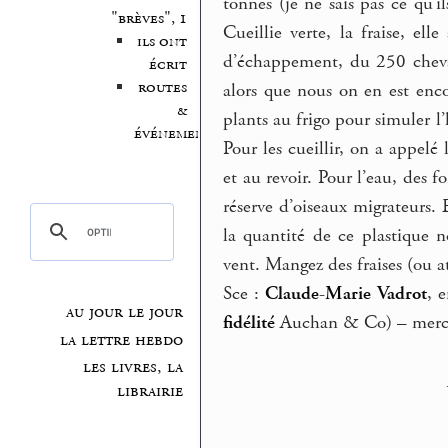
tonnes (je ne sais pas ce qu’i
"brèves", 1
Cueillie verte, la fraise, el
ils ont
d’échappement, du 250 chevau
écrit
routes
alors que nous on en est enco
&
plants au frigo pour simuler l
événements
Pour les cueillir, on a appel
et au revoir. Pour l’eau, des f
réserve d’oiseaux migrateurs.
la quantité de ce plastique n
vent. Mangez des fraises (ou a
Sce :
Claude-Marie Vadrot
, 
au jour le jour
fidélité
Auchan & Co) – merc
la lettre hebdo
les livres, la
librairie