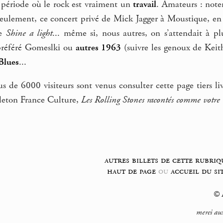
– période où le rock est vraiment un
travail
. Amateurs : note
seulement, ce concert privé de Mick Jagger à Moustique, 
se
Shine a light
... même si, nous autres, on s’attendait à p
préféré Gomeslki ou
autres 1963
(suivre les genoux de Keit
Blues
...
us de 6000 visiteurs sont venus consulter cette page tiers l
lleton France Culture,
Les Rolling Stones racontés comme votr
autres billets de cette rubriq
haut de page
ou
accueil du si
© F
merci aux