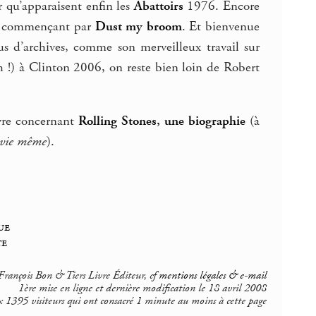
r qu’apparaisent enfin les
Abattoirs
1976. Encore
en commençant par
Dust my broom
. Et bienvenue
lus d’archives, comme son merveilleux travail sur
h !) à Clinton 2006, on reste bien loin de Robert
ivre concernant
Rolling Stones, une biographie
(à
e vie même
).
ue
te
rançois Bon & Tiers Livre Éditeur, cf
mentions légales & e-mail
1ère mise en ligne et dernière modification le 18 avril 2008
 1395 visiteurs qui ont consacré 1 minute au moins à cette page