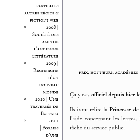
partielles
autres récits &
fictions web
2008 |
Société des
amis de
l’ancienne
littérature
2009 |
Recherche
prix, honneurs, académies
d’un
nouveau
monde
Ça y est,
officiel depuis hier l
2010 | Une
traversée de
Ils iront relire la
Princesse de
Buffalo
l’aide concernant les lettres,
2011
tâche du service public.
| Formes
d’une