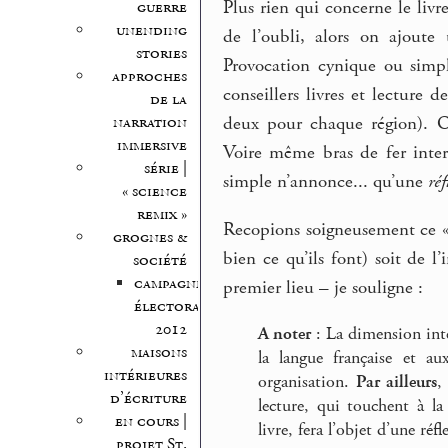
Plus rien qui concerne le livr
guerre
unending
de l’oubli, alors on ajoute
stories
Provocation cynique ou simp
approches
conseillers livres et lecture
de la
narration
deux pour chaque région). O
immersive
Voire même bras de fer inter
série |
simple n’annonce... qu’une
ré
« science
remix »
Recopions soigneusement ce « à
grognes &
bien ce qu’ils font) soit de l
société
campagne
premier lieu – je souligne :
électorale
2012
A noter
: La dimension inte
maisons
la langue française et a
intérieures
organisation.
Par ailleurs
,
d’écriture
lecture, qui touchent à la
en cours |
livre, fera l’objet d’une réf
projet St.