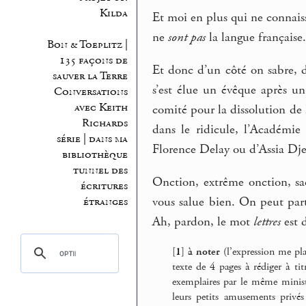
Kilda
Et moi en plus qui ne connais
ne
sont pas
la langue française
Bon & Toeplitz |
135 façons de
Et donc d’un côté on sabre, d
sauver la Terre
s’est élue un évêque après u
Conversations
avec Keith
comité pour la dissolution de 
Richards
dans le ridicule, l’Académie 
série | dans ma
Florence Delay ou d’Assia Dje
bibliothèque
tunnel des
Onction, extrême onction, sa
écritures
vous salue bien. On peut parti
étranges
Ah, pardon, le mot
lettres
est d
[
1
]
à noter
(l’expression me pla
texte de 4 pages à rédiger à ti
exemplaires par le même ministè
leurs petits amusements privé