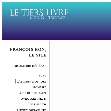
françois bon,
le site
sommaire général
2020
| Description des
hommes
#en cheminant
avec Kenneth
Goldsmith
autobiographies