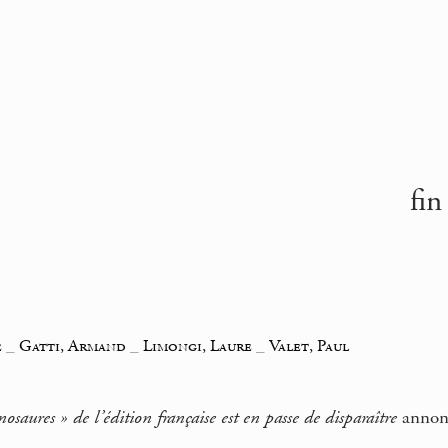
fin
e
_
Gatti, Armand
_
Limongi, Laure
_
Valet, Paul
osaures » de l’édition française est en passe de disparaître
annonc