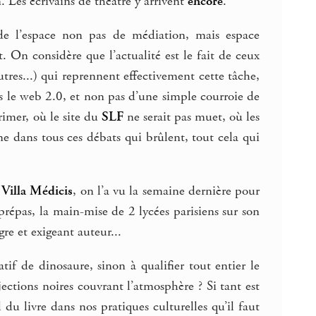
. Les écrivains de théâtre y arrivent
encore
.
de l’espace non pas de médiation, mais espace
. On considère que l’actualité est le fait de ceux
utres...) qui reprennent effectivement cette tâche,
s le web 2.0, et non pas d’une simple courroie de
rimer, où le site du
SLF
ne serait pas muet, où les
nne dans tous ces débats qui brûlent, tout cela qui
a
Villa Médicis
, on l’a vu la semaine dernière pour
épas, la main-mise de 2 lycées parisiens sur son
re et exigeant auteur...
atif de dinosaure, sinon à qualifier tout entier le
ections noires couvrant l’atmosphère ? Si tant est
 du livre dans nos pratiques culturelles qu’il faut