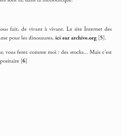
es sont là, dans la bibliothèque.
nous fait, de vivant à vivant. Le site Internet des
mme pour les dinosaures,
ici sur archive.org
[
5
]
.
ur, vous ferez comme moi : des stocks... Mais c’est
positaire
[
6
]