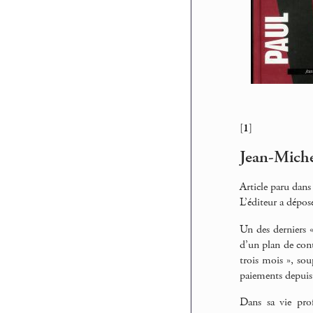
[
1
]
Jean-Miche
Article paru dans
L’éditeur a déposé
Un des derniers «
d’un plan de cont
trois mois », sou
paiements depuis 
Dans sa vie prof