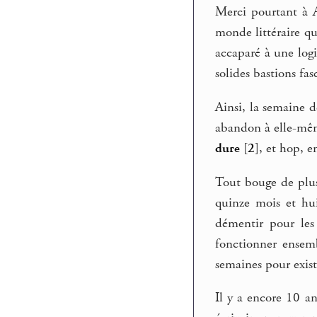
Merci pourtant à Al
monde littéraire qu
accaparé à une logi
solides bastions fas
Ainsi, la semaine 
abandon à elle-mêm
dure
[
2
]
, et hop, e
Tout bouge de plus 
quinze mois et hui
démentir pour le
fonctionner ensemb
semaines pour exist
Il y a encore 10 a