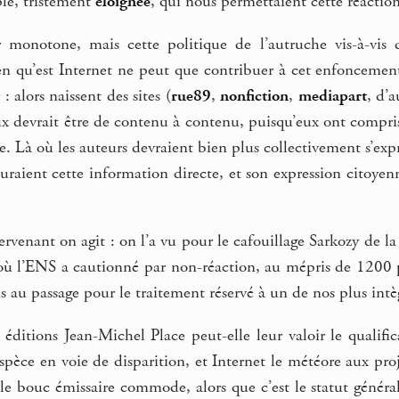
ple, tristement
éloignée
, qui nous permettaient cette réaction
monotone, mais cette politique de l’autruche vis-à-vis 
en qu’est Internet ne peut que contribuer à cet enfoncement
: alors naissent des sites (
rue89
,
nonfiction
,
mediapart
, d’a
ux devrait être de contenu à contenu, puisqu’eux ont compri
e. Là où les auteurs devraient bien plus collectivement s’exp
cluraient cette information directe, et son expression citoye
ervenant on agit : on l’a vu pour le cafouillage Sarkozy de l
ù l’ENS a cautionné par non-réaction, au mépris de 1200 pr
is au passage pour le traitement réservé à un de nos plus intèg
 éditions Jean-Michel Place peut-elle leur valoir le qualific
pèce en voie de disparition, et Internet le météore aux proj
 le bouc émissaire commode, alors que c’est le statut général