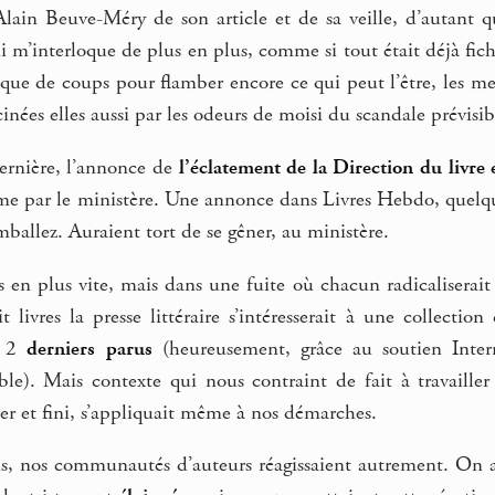
ain Beuve-Méry de son article et de sa veille, d’autant qu’
i m’interloque de plus en plus, comme si tout était déjà fic
que de coups pour flamber encore ce qui peut l’être, les mei
cinées elles aussi par les odeurs de moisi du scandale prévisible
dernière, l’annonce de
l’éclatement de la Direction du livre e
e par le ministère. Une annonce dans Livres Hebdo, quelque
mballez. Auraient tort de se gêner, au ministère.
en plus vite, mais dans une fuite où chacun radicaliserait 
t livres la presse littéraire s’intéresserait à une collect
s 2
derniers parus
(heureusement, grâce au soutien Interne
le). Mais contexte qui nous contraint de fait à travaille
er et fini, s’appliquait même à nos démarches.
ns, nos communautés d’auteurs réagissaient autrement. On a