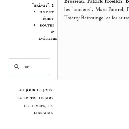
Brosseau
,
Patrick Froelich
,
B
"brèves", 1
les "anciens", Marc Pautrel,
ils ont
Thierry Beinstingel et les autres
écrit
routes
&
événements
au jour le jour
la lettre hebdo
les livres, la
librairie