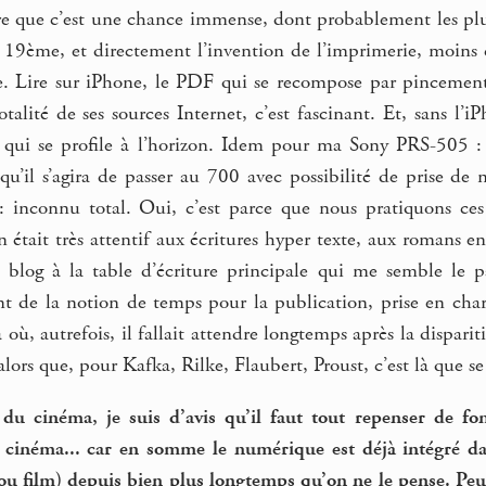
re que c’est une chance immense, dont probablement les plus
u 19ème, et directement l’invention de l’imprimerie, moins
lle. Lire sur iPhone, le PDF qui se recompose par pinceme
otalité de ses sources Internet, c’est fascinant. Et, sans l
r qui se profile à l’horizon. Idem pour ma Sony PRS-505 : l
rsqu’il s’agira de passer au 700 avec possibilité de prise d
t : inconnu total. Oui, c’est parce que nous pratiquons ces
 était très attentif aux écritures hyper texte, aux romans en 
u blog à la table d’écriture principale qui me semble le
t de la notion de temps pour la publication, prise en charg
là où, autrefois, il fallait attendre longtemps après la dispar
lors que, pour Kafka, Rilke, Flaubert, Proust, c’est là que se 
 du cinéma, je suis d’avis qu’il faut tout repenser de f
 cinéma... car en somme le numérique est déjà intégré da
ou film) depuis bien plus longtemps qu’on ne le pense. Pe