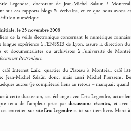
Eric Legendre, doctorant de Jean-Michel Salaun à Montreal
t sur ces rapports blogs & écrivains, et ce que nous avons en
’édition numérique.
initiale, le 25 novembre 2008
liers de la veille électronique concernant le numérique connais
e longue expérience à l’ENSSIB de Lyon, assure la direction d
res et documentalistes ou archivistes à l’université de Montr
document électronique
.
 café Internet Laïk, quartier du Plateau à Montréal, café lit
vec Jean-Michel Salaün donc, mais aussi Michel Pierssens, B
lques autres (je complèterai liens au retour – manquait quan
ue à cette discussion, cet échange avec Eric Legendre, actuelle
te tenu de l’ampleur prise par
discussions
récentes
, et avec
 cet entretien sur
site Eric Legendre
et ici sur tiers livre. Merci 