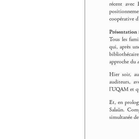
récent avec 
positionnemen
coopérative d
Présentation 
Tous les fami
qui, après un
bibliothécai
approche du
Hier soir, au
auditeurs, a
l’UQAM et que
Et, en prolog
Salaün. Comp
simultanée de