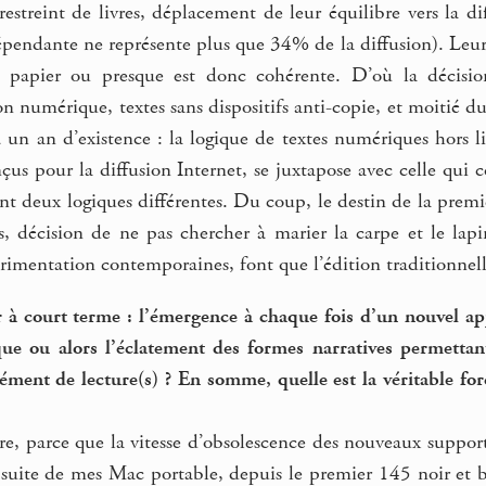
streint de livres, déplacement de leur équilibre vers la di
dépendante ne représente plus que 34% de la diffusion). Leu
x papier ou presque est donc cohérente. D’où la décisio
on numérique, textes sans dispositifs anti-copie, et moitié d
 un an d’existence : la logique de textes numériques hors li
us pour la diffusion Internet, se juxtapose avec celle qui 
ont deux logiques différentes. Du coup, le destin de la pre
, décision de ne pas chercher à marier la carpe et le lapin
rimentation contemporaines, font que l’édition traditionnel
r à court terme : l’émergence à chaque fois d’un nouvel ap
ique ou alors l’éclatement des formes narratives permetta
cément de lecture(s) ? En somme, quelle est la véritable fo
re, parce que la vitesse d’obsolescence des nouveaux supports
suite de mes Mac portable, depuis le premier 145 noir et bl