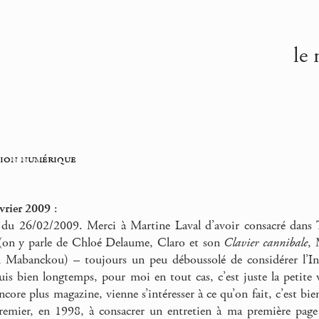
le 
tion numérique
vrier 2009
:
u 26/02/2009. Merci à Martine Laval d’avoir consacré dans T
on y parle de Chloé Delaume, Claro et son
Clavier cannibale
, 
n Mabanckou) – toujours un peu déboussolé de considérer l’I
uis bien longtemps, pour moi en tout cas, c’est juste la petite vi
 encore plus magazine, vienne s’intéresser à ce qu’on fait, c’est 
premier, en 1998, à consacrer un entretien à ma première page