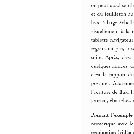
on peut aussi se di
et du feuilleton a
livre à large éche
visuellement à la t
tablette navigateu
regretterai pas, lo
suite. Après, c’es
quelques années, on
c’est le rapport d
posture : éclatemen
l’écriture de flux, 
journal, ébauches, a
Prenant l’exemple
numérique avec le
production (vidéo 