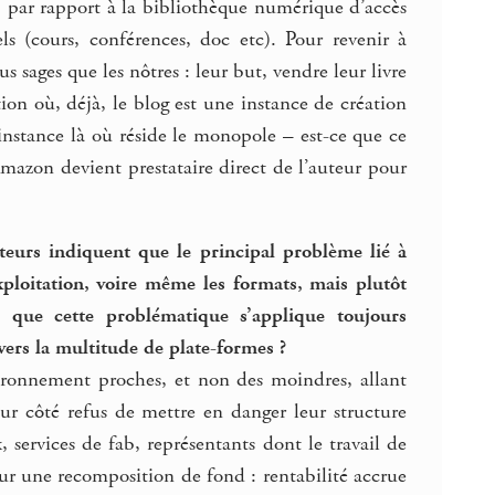
, par rapport à la bibliothèque numérique d’accès
ls (cours, conférences, doc etc). Pour revenir à
s sages que les nôtres : leur but, vendre leur livre
n où, déjà, le blog est une instance de création
e instance là où réside le monopole – est-ce que ce
mazon devient prestataire direct de l’auteur pour
ateurs indiquent que le principal problème lié à
exploitation, voire même les formats, mais plutôt
e que cette problématique s’applique toujours
vers la multitude de plate-formes ?
ironnement proches, et non des moindres, allant
eur côté refus de mettre en danger leur structure
, services de fab, représentants dont le travail de
tour une recomposition de fond : rentabilité accrue