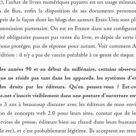
), l’achat de livres numériques payants est un usage mineur
on de flux, enfin la disposition de ses documents personne
ris de la façon dont les blogs des auteurs Etats-Unis sont plu
mmission partenaire. On est en France dans une configuratio
nalité obligatoire passant par vente du livre, et dépôt de cett
r nous protéger, pas de réponse pour autant. Voir comment A
dition : il n’y a pas de vaccin préalable à ce genre de risque.
 des années 90 et au début du millénaire, certains observ
ique ne réside pas tant dans les appareils, les systèmes d’
des droits par les éditeurs. Qu’en pensez-vous ? Est-c
e.net s’inscrit visiblement dans une posture d’ouverture en
s 3 ans à beaucoup discuter avec les éditeurs de mon env
sion de concepts web 2.0 pour leurs sites, constat que de l
services de presse, éditeurs bien au chaud dans leurs bureaux
ble etc), et c’est probablement légitime. Ils acceptent en re