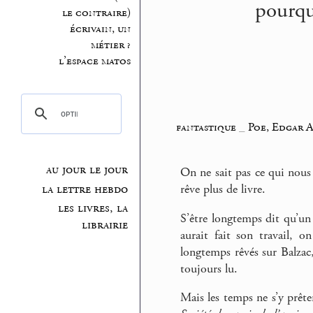
pourqu
le contraire)
écrivain, un
métier ?
l’espace matos
fantastique
_
Poe, Edgar 
au jour le jour
On ne sait pas ce qui nous a
la lettre hebdo
rêve plus de livre.
les livres, la
S’être longtemps dit qu’un j
librairie
aurait fait son travail, on
longtemps rêvés sur Balza
toujours lu.
Mais les temps ne s’y prête