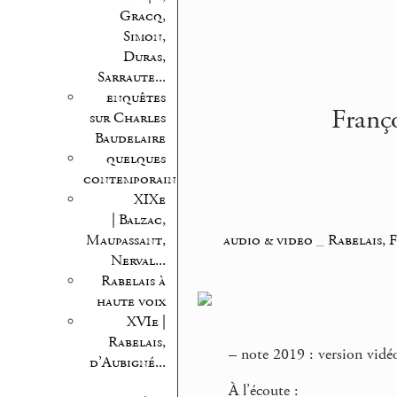
Gracq,
Simon,
Duras,
Sarraute...
enquêtes
Franço
sur Charles
Baudelaire
quelques
contemporains
XIXe
| Balzac,
audio & video
_
Rabelais, 
Maupassant,
Nerval...
Rabelais à
haute voix
XVIe |
Rabelais,
–
note 2019 : version vidé
d’Aubigné...
À l’écoute :