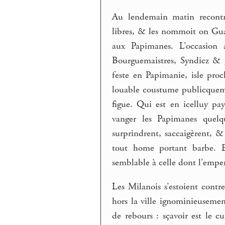
Au lendemain matin recontra
libres, & les nommoit on Guai
aux Papimanes. L’occasion a
Bourguemaistres, Syndicz & g
feste en Papimanie, isle pro
louable coustume publicquemen
figue. Qui est en icelluy p
vanger les Papimanes quelq
surprindrent, saccaigèrent, & 
tout home portant barbe. 
semblable à celle dont l’emper
Les Milanois s’estoient contr
hors la ville ignominieusem
de rebours : sçavoir est le c