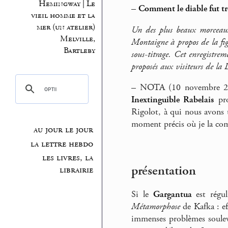
Hemingway | Le
–
Comment le diable fut tr
vieil homme et la
mer (un atelier)
Un des plus beaux morceaux
Melville,
Montaigne à propos de la figu
Bartleby
sous-titrage. Cet enregistrem
proposés aux visiteurs de la 
–
NOTA (10 novembre 2014
Inextinguible Rabelais
pro
Rigolot, à qui nous avons t
moment précis où je la com
au jour le jour
la lettre hebdo
les livres, la
présentation
librairie
Si le
Gargantua
est régu
Métamorphose
de Kafka : eff
immenses problèmes soulevé