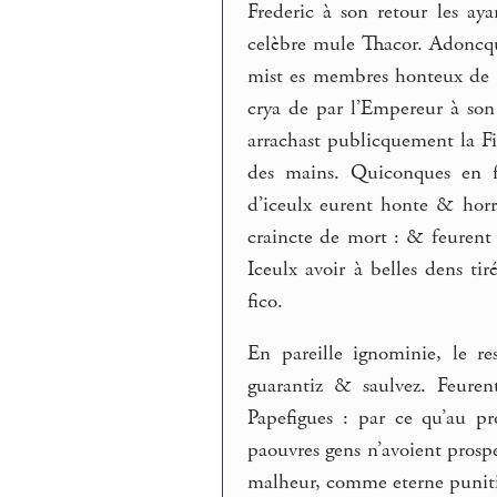
Frederic à son retour les aya
celèbre mule Thacor. Adoncq
mist es membres honteux de T
crya de par l’Empereur à son
arrachast publicquement la Fi
des mains. Quiconques en fe
d’iceulx eurent honte & horr
craincte de mort : & feurent 
Iceulx avoir à belles dens ti
fico.
En pareille ignominie, le r
guarantiz & saulvez. Feuren
Papefigues : par ce qu’au pr
paouvres gens n’avoient prospe
malheur, comme eterne puniti