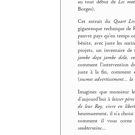
au tout début de
Les mots
Borges).
Cet extrait du
Quart Liv
gigantesque technique de Ra
pauvre pays qu’en temps ord
bénite, avec juste les nar
projets, un inventaire de
jambe deça jambe delà, co
comment l’intervention du
juste à la fin, comment e
(
eusmes advertissement... la m
Imaginez que monsieur le 
d’aujourd’hui à
laisser pèr
de leur Roy, vivre en liber
heureusement, il n’a chois
comment il vous corne p
soubterraine
...