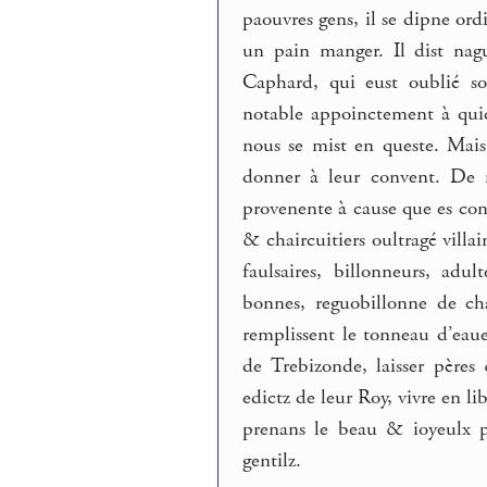
paouvres gens, il se dipne or
un pain manger. Il dist nagu
Caphard, qui eust oublié 
notable appoinctement à qui
nous se mist en queste. Mais
donner à leur convent. De re
provenente à cause que es cont
& chaircuitiers oultragé villa
faulsaires, billonneurs, adu
bonnes, reguobillonne de cha
remplissent le tonneau d’eaue p
de Trebizonde, laisser père
edictz de leur Roy, vivre en l
prenans le beau & ioyeulx p
gentilz.