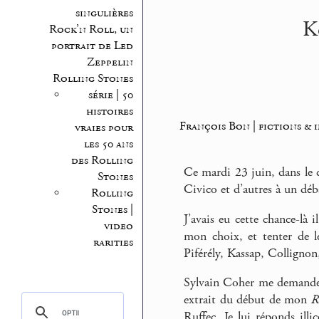
singulières
K
Rock’n Roll, un
portrait de Led
Zeppelin
Rolling Stones
série | 50
histoires
François Bon | fictions & 
vraies pour
les 50 ans
des Rolling
Ce mardi 23 juin, dans le
Stones
Civico et d’autres à un dé
Rolling
Stones |
J’avais eu cette chance-là 
video
mon choix, et tenter de les 
rarities
Piférély, Kassap, Collignon
Sylvain Coher me demand
extrait du début de mon
R
Ruffec. Je lui réponds ill