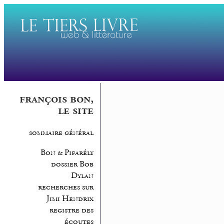
françois bon,
le site
sommaire général
Bon & Pifarély
dossier Bob
Dylan
recherches sur
Jimi Hendrix
registre des
écoutes