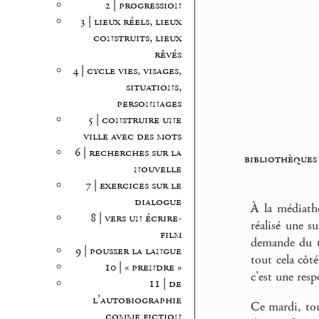
2 | progression
3 | lieux réels, lieux
construits, lieux
rêvés
4 | cycle vies, visages,
situations,
personnages
5 | construire une
ville avec des mots
6 | recherches sur la
bibliothèques
nouvelle
7 | exercices sur le
dialogue
À la médiathè
8 | vers un écrire-
réalisé une s
film
demande du t
9 | pousser la langue
tout cela côt
10 | « prendre »
c’est une resp
11 | de
l’autobiographie
Ce mardi, tou
comme fiction