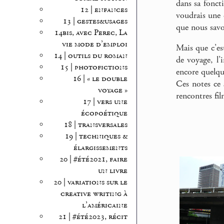
dans sa fonct
12 | enfances
voudrais une
13 | gestes&usages
que nous savon
14bis, avec Perec, La
vie mode d’emploi
Mais que c’est
14 | outils du roman
de voyage, l’
15 | photofictions
encore quelqu
16 | « le double
Ces notes ce 
voyage »
rencontres fil
17 | vers une
écopoétique
18 | transversales
19 | techniques &
élargissements
20 | #été2021, faire
un livre
20 | variations sur le
creative writing à
l’américaine
21 | #été2023, récit