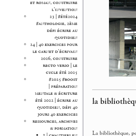
et roman, construire
l’invention
23 | #été2024
#anthologie, 2ème
défi écrire au
quotidien
24 | 40 exercices pour
le carnet d’écrivain
2026, construire
recto verso | le
cycle été 2025
#2025 #boost
| préparation
mentale & écriture
la bibliothèq
été 2022 | écrire au
quotidien, défi 40
jours 40 exercices
ressources, archives
& formation
La bibliothèque, po
1 | chantiers en