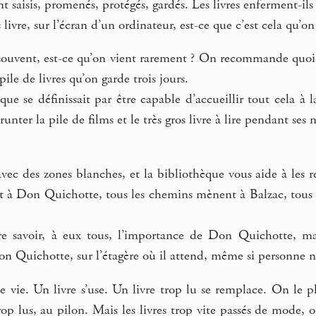
nt saisis, promenés, protégés, gardés. Les livres enferment-i
s livre, sur l’écran d’un ordinateur, est-ce que c’est cela qu’
souvent, est-ce qu’on vient rarement ? On recommande quoi, i
ile de livres qu’on garde trois jours.
que se définissait par être capable d’accueillir tout cela à
unter la pile de films et le très gros livre à lire pendant ses n
avec des zones blanches, et la bibliothèque vous aide à les re
 à Don Quichotte, tous les chemins mènent à Balzac, tous l
e savoir, à eux tous, l’importance de Don Quichotte, ma
on Quichotte, sur l’étagère où il attend, même si personne n
e vie. Un livre s’use. Un livre trop lu se remplace. On le 
trop lus, au pilon. Mais les livres trop vite passés de mode, 