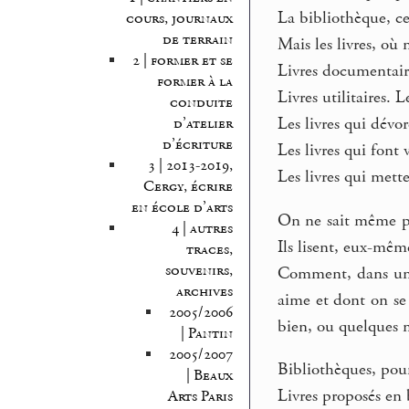
La bibliothèque, ce 
cours, journaux
de terrain
Mais les livres, où
2 | former et se
Livres documentaires
former à la
Livres utilitaires. L
conduite
Les livres qui dévo
d’atelier
d’écriture
Les livres qui font 
3 | 2013-2019,
Les livres qui mett
Cergy, écrire
en école d’arts
On ne sait même pas
4 | autres
Ils lisent, eux-même
traces,
souvenirs,
Comment, dans une 
archives
aime et dont on se 
2005/2006
bien, ou quelques m
| Pantin
2005/2007
Bibliothèques, pour
| Beaux
Livres proposés en 
Arts Paris