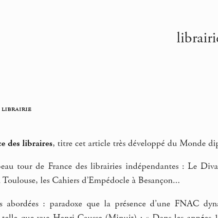
librai
 librairie
e des libraires
, titre cet article très développé du Monde d
eau tour de France des librairies indépendantes : Le Divan
Toulouse, les Cahiers d’Empédocle à Besançon...
ns abordées : paradoxe que la présence d’une FNAC dynami
 telle que vue Henri Causse (Minuit) : « Dans les années 1