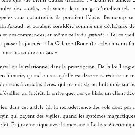
uler des stocks, cultivaient leur image d’intellectuels
elez-vous qu’autrefois ils portaient l’épée. Beaucoup se
nin Artaud, et auraient considéré comme une déchéance de 
ks et des commandes, et même celle du
gratuit
: « Tel ce vie
t passer la journée à La Galerne (Rouen) : calé dans un faute
 pour reprendre son car. »
nseil ou le relationnel dans la prescription. De la loi Lang e
n librairie, quand on sait qu’elle est désormais réduite en m
onnons à certains livres, qui restent six ou huit mois sur les
d’éveiller un intérêt. Il arrive que, par ce biais, un client 
rien dans cet article (si, la recrudescence des vols dont pas 
rgin qui payent des vigiles, quand les systèmes magnétiques
able). Et juste on tique avec la mention « Le livre électroniq