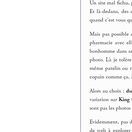
Un site mal fichu, 
Et là-dedans, des 
quand c’est vous qu’
Mais pas possible 
pharmacie avec ell
bonhomme dans sa m
photo. Là je tolère
même patelin ou tou
copain comme ça, à
Alors au choix :
du
variation sur
King 
sont pas les photos
Evidemment, pas de
de web à explorer 