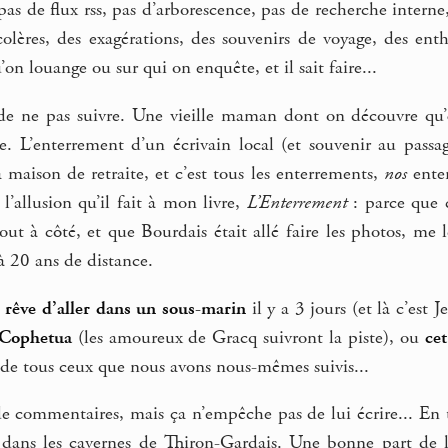
pas de flux rss, pas d’arborescence, pas de recherche inter
colères, des exagérations, des souvenirs de voyage, des en
on louange ou sur qui on enquête, et il sait faire...
de ne pas suivre. Une vieille maman dont on découvre qu’
e. L’enterrement d’un écrivain local (et souvenir au passag
aison de retraite, et c’est tous les enterrements,
nos
enter
 l’allusion qu’il fait à mon livre,
L’Enterrement
: parce que c
t à côté, et que Bourdais était allé faire les photos, me le
 20 ans de distance.
 rêve d’aller dans un sous-marin
il y a 3 jours (et là c’est 
Cophetua
(les amoureux de Gracq suivront la piste), ou
ce
 de tous ceux que nous avons nous-mêmes suivis...
 commentaires, mais ça n’empêche pas de lui écrire... En t
dans les cavernes de Thiron-Gardais. Une bonne part de l