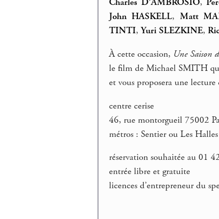
Charles D’AMBROSIO
,
Pe
John HASKELL
,
Matt M
TINTI
,
Yuri SLEZKINE
,
Ri
À cette occasion,
Une Saison de
le film de Michael SMITH qui t
et vous proposera une lecture
centre cerise
46, rue montorgueil 75002 Pa
métros : Sentier ou Les Halles
réservation souhaitée au 01 
entrée libre et gratuite
licences d’entrepreneur du s