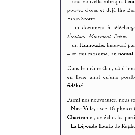
–
une nouvelle rubrique
Feui
pouvez d’ores et déjà lire B
Fabio Scotto.
–
un document à télécharge
Émotion. Musement. Poésie
.
–
un
Humourier
inauguré par
–
et, fait rarissime, un
nouvel 
Dans le même élan, côté bou
en ligne ainsi qu’une possi
fidélité
.
Parmi nos nouveautés, nous so
-
Nice-Ville
, avec 16 photos
Chartron
et, en écho, les par
-
La Légende fleurie
de
Rapha