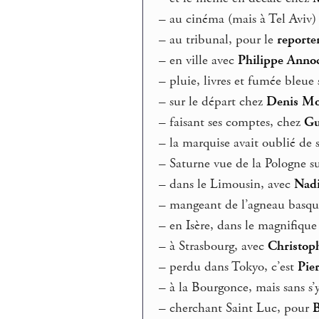
–
au cinéma (mais à Tel Aviv
–
au tribunal, pour le
reporte
–
en ville avec
Philippe Anno
–
pluie, livres et fumée bleue 
–
sur le départ chez
Denis Mo
–
faisant ses comptes, chez
Gu
–
la marquise avait oublié de 
–
Saturne vue de la Pologne s
–
dans le Limousin, avec
Nadi
–
mangeant de l’agneau basq
–
en Isère, dans le magnifiqu
–
à Strasbourg, avec
Christop
–
perdu dans Tokyo, c’est
Pier
–
à la Bourgonce, mais sans s’
–
cherchant Saint Luc, pour
B