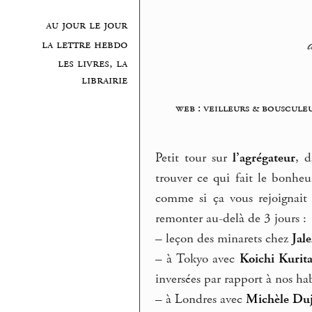
au jour le jour
la lettre hebdo
les livres, la
librairie
web : veilleurs & bouscule
Petit tour sur
l’agrégateur
, d
trouver ce qui fait le bonh
comme si ça vous rejoignait 
remonter au-delà de 3 jours :
–
leçon des minarets chez
Jal
–
à Tokyo avec
Koichi Kurit
inversées par rapport à nos hab
–
à Londres avec
Michèle Duj