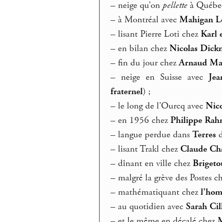
–
neige qu’on
pellette
à Québe
–
à Montréal avec
Mahigan L
–
lisant Pierre Loti chez
Karl 
–
en bilan chez
Nicolas Dick
–
fin du jour chez
Arnaud Mai
–
neige en Suisse avec
Jea
fraternel
) ;
–
le long de l’Ourcq avec
Nico
–
en 1956 chez
Philippe Ra
–
langue perdue dans
Terres
d
–
lisant Trakl chez
Claude C
–
dînant en ville chez
Briget
–
malgré la grève des Postes c
–
mathématiquant chez
l’hom
–
au quotidien avec
Sarah Cil
–
et le même en décalé chez