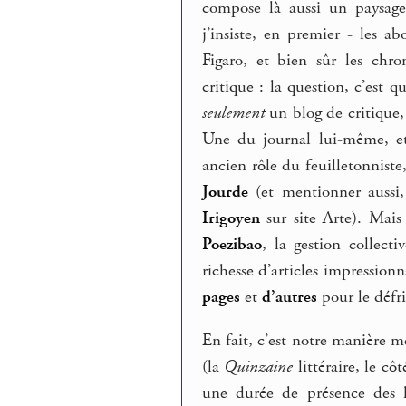
compose là aussi un paysage
j’insiste, en premier - les 
Figaro, et bien sûr les chr
critique : la question, c’est q
seulement
un blog de critique,
Une du journal lui-même, et
ancien rôle du feuilletonnist
Jourde
(et mentionner aussi,
Irigoyen
sur site Arte). Mais 
Poezibao
, la gestion collect
richesse d’articles impressionn
pages
et
d’autres
pour le défr
En fait, c’est notre manière 
(la
Quinzaine
littéraire, le cô
une durée de présence des l