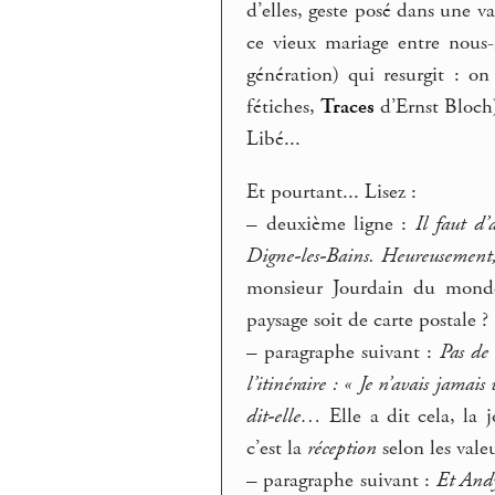
d’elles, geste posé dans une v
ce vieux mariage entre nous
génération) qui resurgit : o
fétiches,
Traces
d’Ernst Bloch)
Libé...
Et pourtant... Lisez :
–
deuxième ligne :
Il faut d
Digne-les-Bains. Heureusement, 
monsieur Jourdain du monde
paysage soit de carte postale ?
–
paragraphe suivant :
Pas de 
l’itinéraire : « Je n’avais jamai
dit-elle…
Elle a dit cela, la 
c’est la
réception
selon les valeu
–
paragraphe suivant :
Et Andy