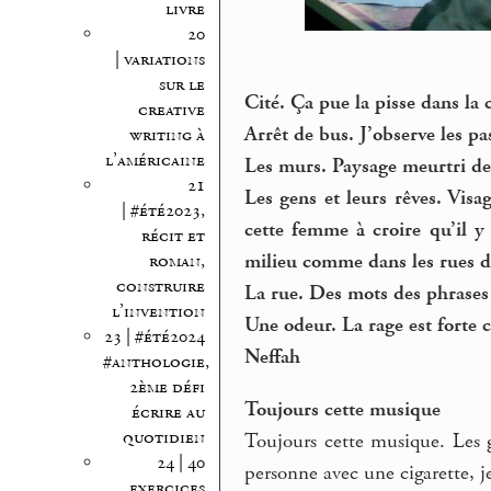
livre
20
| variations
sur le
Cité. Ça pue la pisse dans la 
creative
Arrêt de bus. J’observe les pa
writing à
l’américaine
Les murs. Paysage meurtri de
21
Les gens et leurs rêves. Visa
| #été2023,
cette femme à croire qu’il y
récit et
milieu comme dans les rues 
roman,
construire
La rue. Des mots des phrases d
l’invention
Une odeur. La rage est forte 
23 | #été2024
Neffah
#anthologie,
2ème défi
Toujours cette musique
écrire au
quotidien
Toujours cette musique. Les 
24 | 40
personne avec une cigarette, j
exercices