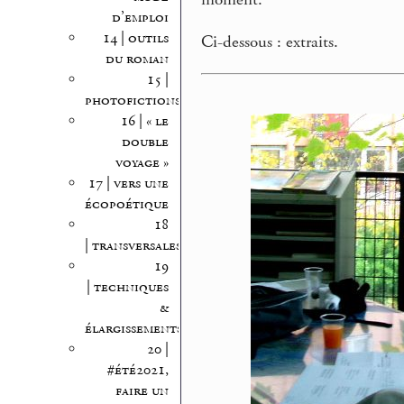
d’emploi
14 | outils
Ci-dessous : extraits.
du roman
15 |
photofictions
16 | « le
double
voyage »
17 | vers une
écopoétique
18
| transversales
19
| techniques
&
élargissements
20 |
#été2021,
faire un