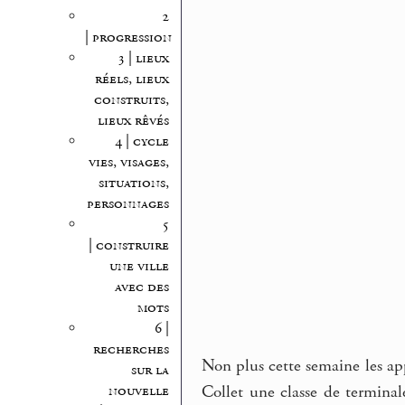
2
| progression
3 | lieux
réels, lieux
construits,
lieux rêvés
4 | cycle
vies, visages,
situations,
personnages
5
| construire
une ville
avec des
mots
6 |
recherches
Non plus cette semaine les app
sur la
Collet une classe de terminal
nouvelle