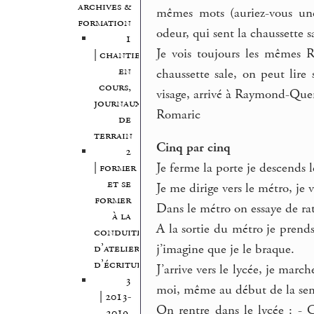
archives &
mêmes mots (auriez-vous une 
formation
odeur, qui sent la chaussette sa
1
Je vois toujours les mêmes 
| chantiers
en
chaussette sale, on peut lire 
cours,
visage, arrivé à Raymond-Que
journaux
Romaric
de
terrain
Cinq par cinq
2
Je ferme la porte je descends l
| former
et se
Je me dirige vers le métro, je
former
Dans le métro on essaye de ra
à la
A la sortie du métro je prends 
conduite
d’atelier
j’imagine que je le braque.
d’écriture
J’arrive vers le lycée, je mar
3
moi, même au début de la se
| 2013-
On rentre dans le lycée : - C
2019,