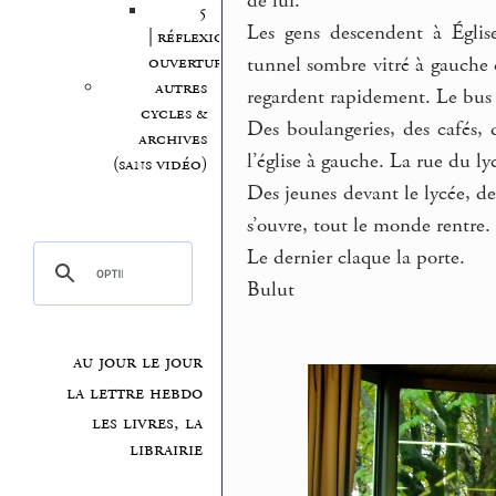
de lui.
5
Les gens descendent à Église
| réflexion,
ouvertures
tunnel sombre vitré à gauche c
autres
regardent rapidement. Le bus 
cycles &
Des boulangeries, des cafés, 
archives
l’église à gauche. La rue du ly
(sans vidéo)
Des jeunes devant le lycée, deu
s’ouvre, tout le monde rentre.
Le dernier claque la porte.
Bulut
au jour le jour
la lettre hebdo
les livres, la
librairie