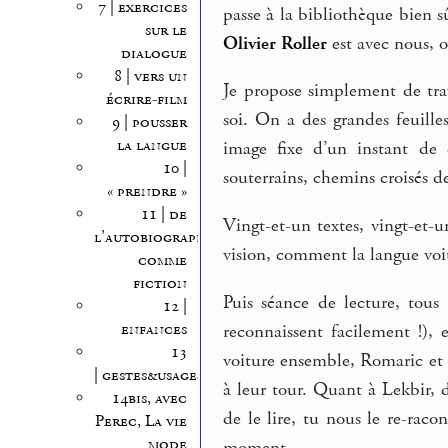
7 | exercices
passe à la bibliothèque bien s
sur le
Olivier Roller
est avec nous, o
dialogue
8 | vers un
Je propose simplement de trav
écrire-film
soi. On a des grandes feuille
9 | pousser
la langue
image fixe d’un instant de c
10 |
souterrains, chemins croisés de
« prendre »
11 | de
Vingt-et-un textes, vingt-et-
l’autobiographie
vision, comment la langue vo
comme
fiction
Puis séance de lecture, tous 
12 |
enfances
reconnaissent facilement !),
13
voiture ensemble, Romaric et 
| gestes&usages
à leur tour. Quant à Lekbir, 
14bis, avec
de le lire, tu nous le re-raco
Perec, La vie
mode
moment.