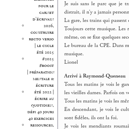
Je suis sans le parc que je t
pour le
distrait, il n’y a jamais perso
carnet
d’écrivain
La gare, les trains qui passen
2026,
Toujours cette musique. Les r
construire
même, on se fixe quelques seco
recto verso
Le bureau de la CPE. Dans m
| le cycle
été 2025
musique.
#2025
Lionel
#boost
| préparation
Arrivé à Raymond-Queneau
mentale &
Tous les matins je vois le gar
écriture
été 2022 |
les vieilles dames. Parfois on v
écrire au
Tous les matins je vois les m
quotidien,
En descendant, je vois le cul
défi 40 jours
sont fidèles, ils ont la foi.
40 exercices
ressources,
Je vois les mendiants rouma