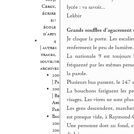
Cergy,
lycée : va savoir...
écrire
Lekbir
en
école
Grands souffles d’agacement d
d’arts
Je claque la porte. Les escalie
4
renferment le peu de lumière.
| autres
traces,
La nationale 9 est toujours 
souvenirs,
fréquenté par les mêmes person
archives
la parole.
2005/2006
Plusieurs bus passent, le 147 e
| Pantin
2005/2007
La bouchons fatiguent les per
| Beaux
visages. Les vitres ne sont plus
Arts
Les gens descendent, marchent
Paris
Bagnolet
est presque vide, à Raymond
2008-
Une personne dort au fond, ca
2009