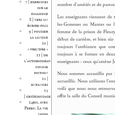
7 | exercices
nombre d’amitiés et de parcour
sur le
dialogue
Les enseignants viennent de
8 | vers un
les-Gonesses ou Mantes ou l
écrire-film
femme de la prison de Fleury
9 | pousser
la langue
début de carrière, et bien sûr
10 |
toujours l’ambiance que con
« prendre »
toujours à se former en deux
11 | de
l’autobiographie
enseignants : ceux qu’amène 
comme
fiction
Nous sommes accueillis par
12 |
accueillis. Nous utilisons l’e
enfances
voilà que nous nous retrouvon
13
offre la salle du Conseil munic
| gestes&usages
14bis, avec
Perec, La vie
mode