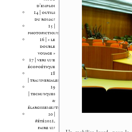
d’emploi
14 | outils
du roman
15 |
photofictions
16 | « le
double
voyage »
17 | vers une
écopoétique
18
| transversales
19
| techniques
&
élargissements
20 |
#été2021,
faire un