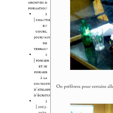
archives &
formation
1
| chantiers
en
cours,
journaux
de
terrain
2
| former
et se
former
à la
conduite
On préfèrera pour certains alle
d’atelier
d’écriture
3
| 2013-
2019,