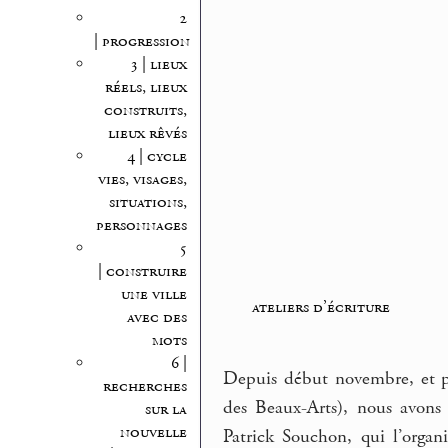
2
| progression
3 | lieux
réels, lieux
construits,
lieux rêvés
4 | cycle
vies, visages,
situations,
personnages
5
| construire
une ville
ateliers d’écriture
avec des
mots
6 |
Depuis début novembre, et po
recherches
des Beaux-Arts), nous avons
sur la
nouvelle
Patrick Souchon, qui l’organi