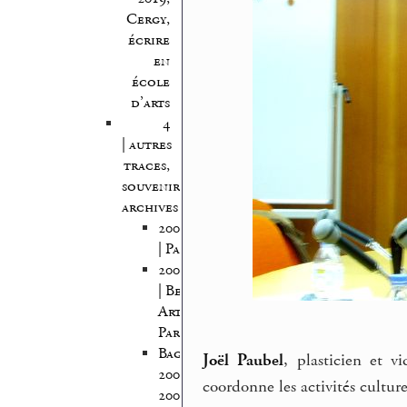
Cergy,
écrire
en
école
d’arts
4
| autres
traces,
souvenirs,
archives
2005/2006
| Pantin
2005/2007
| Beaux
Arts
Paris
Bagnolet
Joël Paubel
, plasticien et v
2008-
coordonne les activités culturel
2009