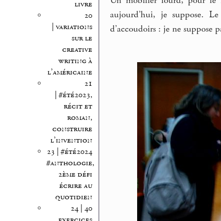
Un mobilier lourd, pour le
livre
aujourd’hui, je suppose. L
20
| variations
d’accoudoirs : je ne suppose pa
sur le
creative
writing à
l’américaine
21
| #été2023,
récit et
roman,
construire
l’invention
23 | #été2024
#anthologie,
2ème défi
écrire au
quotidien
24 | 40
exercices