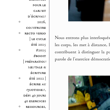
pour le
carnet
d’écrivain
2026,
construire
recto verso
Nous entrons plus interloqués
| le cycle
les corps, les met à distance,
été 2025
#2025
contribuent à distinguer la pa
#boost
parole de l’exercice démocratiqu
| préparation
mentale &
écriture
été 2022 |
écrire au
quotidien,
défi 40 jours
40 exercices
ressources,