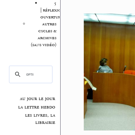
5
| réflexion,
ouvertures
autres
cycles &
archives
(sans vidéo)
au jour le jour
la lettre hebdo
les livres, la
librairie