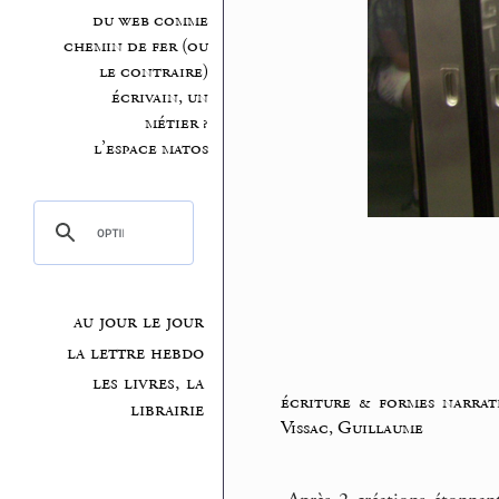
du web comme
chemin de fer (ou
le contraire)
écrivain, un
métier ?
l’espace matos
au jour le jour
la lettre hebdo
les livres, la
écriture & formes narrat
librairie
Vissac, Guillaume