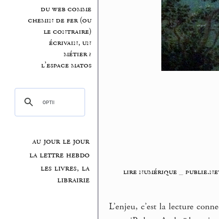
du web comme
chemin de fer (ou
le contraire)
écrivain, un
métier ?
l’espace matos
au jour le jour
la lettre hebdo
les livres, la
lire numérique
_
publie.ne
librairie
L’enjeu, c’est la lecture conn