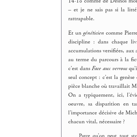
14-18 comme de Desnos mort
– et je ne sais pas si la li
rattrapable.
Et un
généticien
comme Pierre-
discipline : dans chaque li
accumulations versifiées, aux 
au terme du parcours à la fi
c’est dans
Face aux verrous
qu’i
seul concept : c’est la genèse
pièce blanche où travaillait 
On a typiquement, ici, l’év
oeuvre, sa disparition en t
l’importance décisive de Micha
chacun vital, nécessaire ?
Parce qu’on peut tout sto