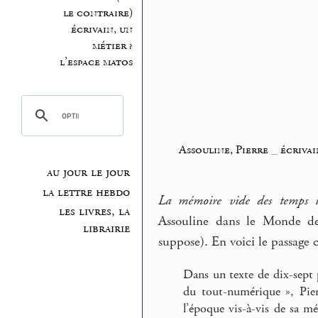
le contraire)
écrivain, un
métier ?
l’espace matos
Assouline, Pierre
_
écrivai
au jour le jour
la lettre hebdo
La mémoire vide des temps i
les livres, la
Assouline dans le Monde de
librairie
suppose). En voici le passage c
Dans un texte de dix-sept p
du tout-numérique », Pier
l’époque vis-à-vis de sa mé