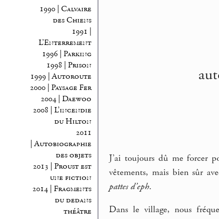
1990 | Calvaire
des Chiens
1991 |
L’Enterrement
1996 | Parking
1998 | Prison
aut
1999 | Autoroute
2000 | Paysage Fer
2004 | Daewoo
2008 | L’incendie
du Hilton
2011
| Autobiographie
des objets
J’ai toujours dû me forcer 
2013 | Proust est
vêtements, mais bien sûr ave
une fiction
pattes d’eph
.
2014 | Fragments
du dedans
Dans le village, nous fréq
théâtre