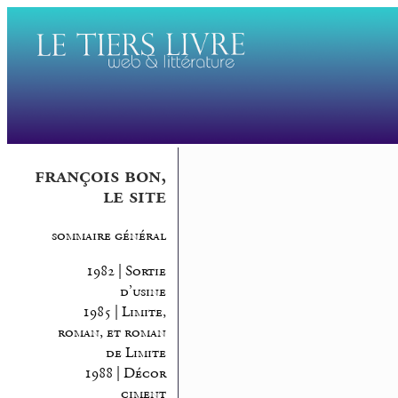
françois bon,
le site
sommaire général
1982 | Sortie
d’usine
1985 | Limite,
roman, et roman
de Limite
1988 | Décor
ciment