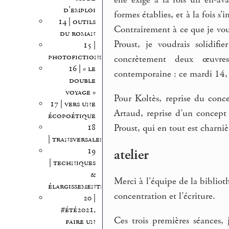
d’emploi
formes établies, et à la fois s
14 | outils
Contrairement à ce que je vo
du roman
Proust, je voudrais solidif
15 |
photofictions
concrètement deux œuvre
16 | « le
contemporaine : ce mardi 14,
double
voyage »
Pour Koltès, reprise du con
17 | vers une
Artaud, reprise d’un concept
écopoétique
Proust, qui en tout est charniè
18
| transversales
atelier
19
| techniques
&
Merci à l’équipe de la bibliot
élargissements
concentration et l’écriture.
20 |
#été2021,
Ces trois premières séances,
faire un