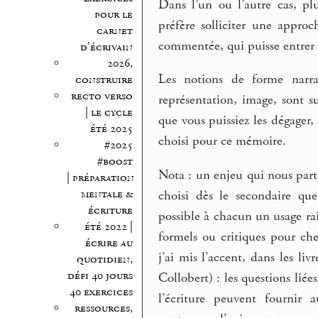
Dans l’un ou l’autre cas, pl
pour le
préfère solliciter une appro
carnet
commentée, qui puisse entrer 
d’écrivain
2026,
Les notions de forme narrat
construire
recto verso
représentation, image, sont 
| le cycle
que vous puissiez les dégager,
été 2025
choisi pour ce mémoire.
#2025
#boost
Nota : un enjeu qui nous par
| préparation
mentale &
choisi dès le secondaire que
écriture
possible à chacun un usage rais
été 2022 |
formels ou critiques pour ch
écrire au
j’ai mis l’accent, dans les l
quotidien,
défi 40 jours
Collobert) : les questions lié
40 exercices
l’écriture peuvent fournir
ressources,