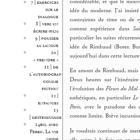
considérable, et que le mou
7 | exercices
sur le
idée du moderne. J’ai insisté
dialogue
contraintes de rime ou de r
8 | vers un
comme expérience dans
Sai
écrire-film
particulier les suites récurren
9 | pousser
la langue
idée de Rimbaud (Borer, But
10 |
aujourd’hui dans cette lecture
« prendre »
11 | de
En amont de Rimbaud, mais to
l’autobiographie
Deux heures sur l’itinérair
comme
l’évolution des
Fleurs du Mal
c
fiction
12 |
esthétiques, en particulier
Le 
enfances
Paris
, avec le paradoxe des 
13
comme limite. Brève incursio
| gestes&usages
14bis, avec
Je voudrais continuer de mett
Perec, La vie
mode
elle exige à la fois un en-av