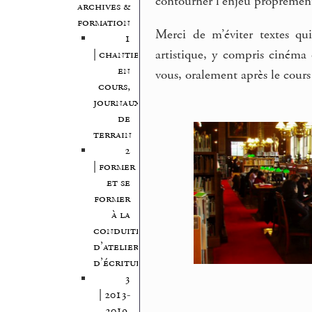
contourner l’enjeu proprement 
archives &
formation
Merci de m’éviter textes qui
1
artistique, y compris cinéma
| chantiers
en
vous, oralement après le cours
cours,
journaux
de
terrain
2
| former
et se
former
à la
conduite
d’atelier
d’écriture
3
| 2013-
2019,