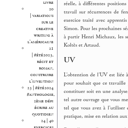
livre
réelle, à différentes position
20
travail sur récurrences de fe
| variations
exercice traité avec apprenti
sur le
Simon. Pour les prochaines séa
creative
writing à
à partir Henri Michaux, les s
l’américaine
Koltès et Artaud.
21
| #été2023,
UV
récit et
roman,
L’obtention de l’UV est liée
construire
l’invention
pour souhait que ce travaille
23 | #été2024
constituer soit en une analys
#anthologie,
tel autre ouvrage que vous me 
2ème défi
écrire au
tel que vous avez à l’utiliser
quotidien
pratique, mise en relation aux
24 | 40
exercices