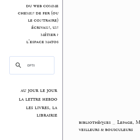
du web comme
chemin de fer (ou
le contraire)
écrivain, un
métier ?
l’espace matos
au jour le jour
la lettre hebdo
les livres, la
librairie
bibliothèques
_
Lepage, 
veilleurs & bousculeurs