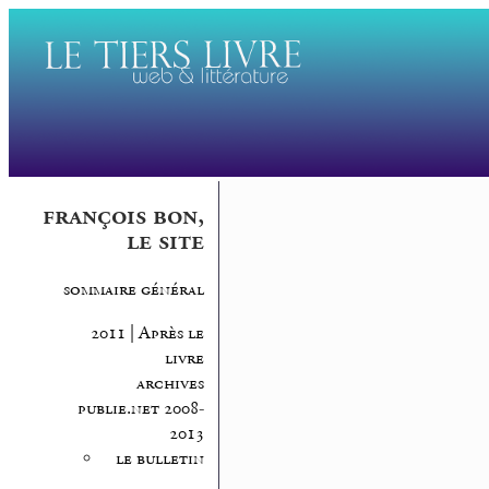
françois bon,
le site
sommaire général
2011 | Après le
livre
archives
publie.net 2008-
2013
le bulletin