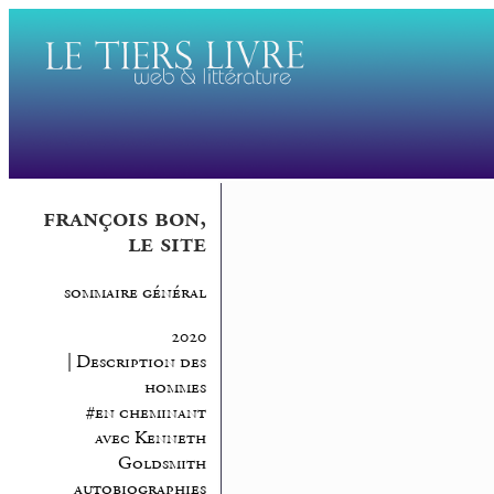
françois bon,
le site
sommaire général
2020
| Description des
hommes
#en cheminant
avec Kenneth
Goldsmith
autobiographies