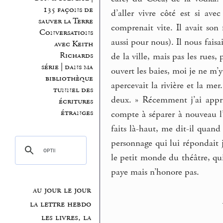
135 façons de
d’aller vivre côté est si avec
sauver la Terre
comprenait vite. Il avait son 
Conversations
aussi pour nous). Il nous faisa
avec Keith
Richards
de la ville, mais pas les rues,
série | dans ma
ouvert les baies, moi je ne m’y
bibliothèque
apercevait la rivière et la mer
tunnel des
deux. » Récemment j’ai appris
écritures
étranges
compte à séparer à nouveau l’
faits là-haut, me dit-il quand 
personnage qui lui répondait je
le petit monde du théâtre, qui
paye mais n’honore pas.
au jour le jour
la lettre hebdo
les livres, la