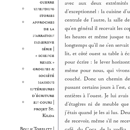
guerre
avec aux deux extrémités
unending
d’exceptionnel : la cuisine d’u
stories
centrale de l’autre, la salle 
approches
qu’en général il recevait les 
de la
narration
les heures et même jusque ta
immersive
longtemps qu’il ne s’en servait
série |
lit, et côté ouest sa table à é
« science
pour écrire : le lever horizo
remix »
grognes &
même pour nous, qui vivons là
société
couché. Donc un chemin de liv
maisons
passant certains jours à l’est, 
intérieures
entières à l’ouest. Je lui ava
d’écriture
en cours |
d’étagères ni de meuble que 
projet St.
j’étais quand je les ai lus. Deu
Kilda
de recevoir, même s’il ne rece
café, du Coca, de la vodka. Ça
Bon & Toeplitz |