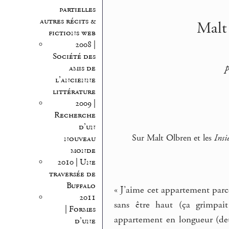
partielles
autres récits &
Malt 
fictions web
2008 |
Société des
p
amis de
l’ancienne
littérature
2009 |
Recherche
d’un
Sur Malt Olbren et les
Insi
nouveau
monde
2010 | Une
traversée de
Buffalo
« J’aime cet appartement parce
2011
sans être haut (ça grimpait
| Formes
appartement en longueur (deux
d’une