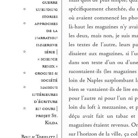
mais quoi de plus simple, quan
guerre
spécifiquement cherchée, du 
unending
stories
où avaient commencé les photo
approches
là-haut les magazines n’y avai
de la
les deux, mais non, je suis m
narration
les textes de l’autre, leurs p
immersive
série |
disaient aux magazines, si l’un
« science
dans son texte d’un ou d’une
remix »
racontaient-ils (les magazines
grognes &
loin de Naples surplombant la 
société
maisons
bien se vantaient-ils de lire 
intérieures
pour l’autre ni pour l’un ni 
d’écriture
loin du loft à mezzanine, et p
en cours |
projet St.
déçu avait fait un tabac et 
Kilda
magazines étaient revenus. On 
sur l’horizon de la ville, ça c
Bon & Toeplitz |