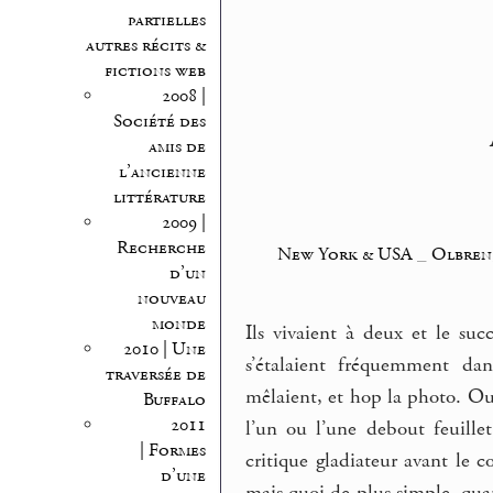
partielles
autres récits &
fictions web
2008 |
Société des
amis de
l’ancienne
littérature
2009 |
Recherche
New York & USA
_
Olbren
d’un
nouveau
monde
Ils vivaient à deux et le suc
2010 | Une
s’étalaient fréquemment dan
traversée de
mêlaient, et hop la photo. Ou 
Buffalo
2011
l’un ou l’une debout feuille
| Formes
critique gladiateur avant le 
d’une