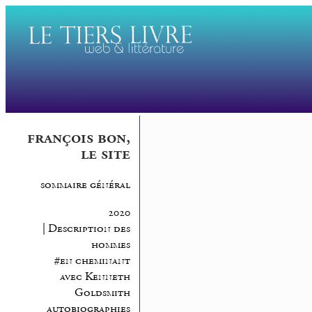
françois bon,
le site
sommaire général
2020
| Description des
hommes
#en cheminant
avec Kenneth
Goldsmith
autobiographies