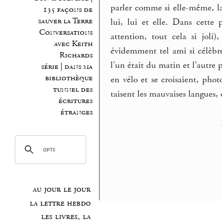
parler comme si elle-même, la vi
135 façons de
sauver la Terre
lui, lui et elle. Dans cette
Conversations
attention, tout cela si joli)
avec Keith
évidemment tel ami si célèbre 
Richards
l’un était du matin et l’autre
série | dans ma
bibliothèque
en vélo et se croisaient, phot
tunnel des
taisent les mauvaises langues, 
écritures
étranges
au jour le jour
la lettre hebdo
les livres, la