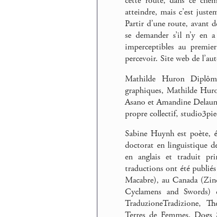
cette route, dans ce chemi
atteindre, mais c’est just
Partir d’une route, avant d
se demander s’il n’y en a 
imperceptibles au premier
percevoir. Site web de l’au
Mathilde Huron Diplômé
graphiques, Mathilde Huro
Asano et Amandine Delaunay,
propre collectif, studio3pi
Sabine Huynh est poète, écr
doctorat en linguistique de
en anglais et traduit prin
traductions ont été publi
Macabre), au Canada (Zinc
Cyclamens and Swords) e
TraduzioneTradizione, Th
Terres de Femmes, Dogs Si