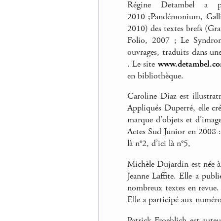
Régine Detambel a pu
2010 ;Pandémonium, Gallim
2010) des textes brefs (Grav
Folio, 2007 ; Le Syndrom
ouvrages, traduits dans un
. Le site
www.detambel.c
en bibliothèque.
Caroline Diaz est illustra
Appliqués Duperré, elle cr
marque d’objets et d’image
Actes Sud Junior en 2008 : Q
là n°2, d’ici là n°5,
Michèle Dujardin est née à
Jeanne Laffite. Elle a pub
nombreux textes en revue. 
Elle a participé aux numéros 
Patrick Froehlich est aute