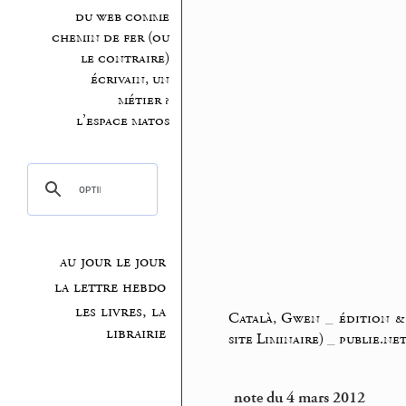
du web comme
chemin de fer (ou
le contraire)
écrivain, un
métier ?
l’espace matos
au jour le jour
la lettre hebdo
les livres, la
Català, Gwen
_
édition &
librairie
site Liminaire)
_
publie.ne
note du 4 mars 2012