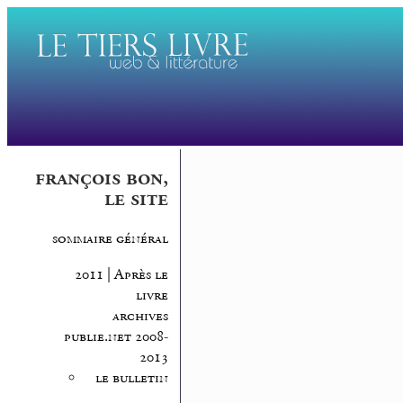
françois bon,
le site
sommaire général
2011 | Après le
livre
archives
publie.net 2008-
2013
le bulletin