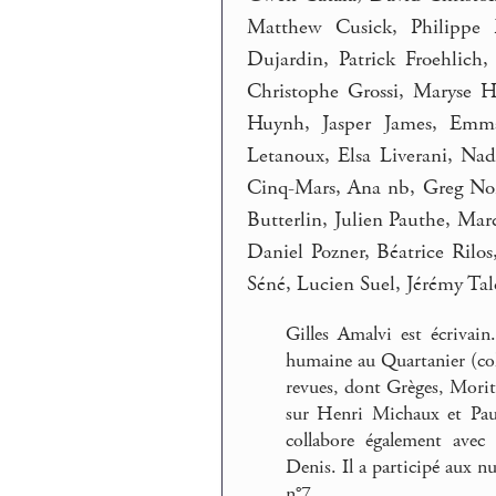
Matthew Cusick, Philippe 
Dujardin, Patrick Froehlich,
Christophe Grossi, Maryse H
Huynh, Jasper James, Emma
Letanoux, Elsa Liverani, Na
Cinq-Mars, Ana nb, Greg Noiro
Butterlin, Julien Pauthe, Marc
Daniel Pozner, Béatrice Rilo
Séné, Lucien Suel, Jérémy Ta
Gilles Amalvi est écrivai
humaine au Quartanier (col
revues, dont Grèges, Morit
sur Henri Michaux et Paul
collabore également avec 
Denis. Il a participé aux num
n°7