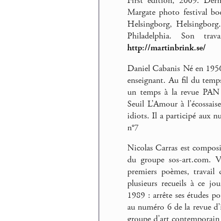
First edition, 2009. Dern
Margate photo festival bo
Helsingborg, Helsingborg
Philadelphia. Son tra
http://martinbrink.se/
Daniel Cabanis Né en 1956,
enseignant. Au fil du temps
un temps à la revue PAN (
Seuil L’Amour à l’écossais
idiots. Il a participé aux nu
n°7
Nicolas Carras est composit
du groupe sos-art.com. Vi
premiers poèmes, travail d
plusieurs recueils à ce jo
1989 : arrête ses études po
au numéro 6 de la revue d’i
groupe d’art contemporain