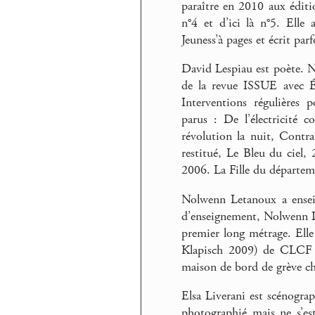
paraître en 2010 aux éditi
n°4 et d’ici là n°5. Elle
Jeuness’à pages et écrit par
David Lespiau est poète. N
de la revue ISSUE avec É
Interventions régulières 
parus : De l’électricité 
révolution la nuit, Contr
restitué, Le Bleu du ciel,
2006. La Fille du départem
Nolwenn Letanoux a enseig
d’enseignement, Nolwenn Le
premier long métrage. Ell
Klapisch 2009) de CLCF (
maison de bord de grève ch
Elsa Liverani est scénograp
photographié mais ne s’est