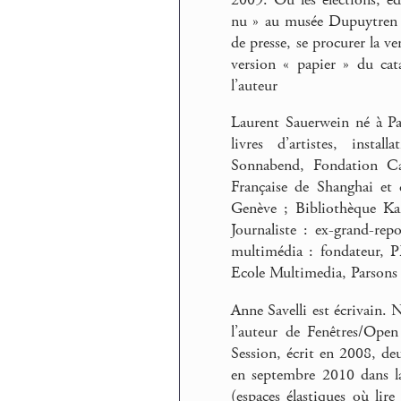
nu » au musée Dupuytren d
de presse, se procurer la v
version « papier » du cat
l’auteur
Laurent Sauerwein né à Par
livres d’artistes, instal
Sonnabend, Fondation Car
Française de Shanghai et
Genève ; Bibliothèque K
Journaliste : ex-grand-re
multimédia : fondateur, 
Ecole Multimedia, Parsons 
Anne Savelli est écrivain. N
l’auteur de Fenêtres/Ope
Session, écrit en 2008, deu
en septembre 2010 dans la
(espaces élastiques où lir