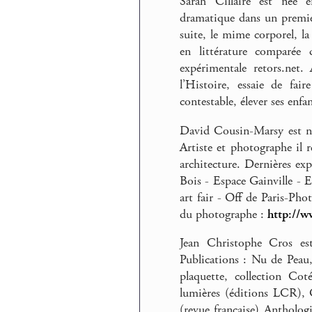
Sarah Cillaire est née e
dramatique dans un premier 
suite, le mime corporel, l
en littérature comparée
expérimentale retors.net.
l’Histoire, essaie de fai
contestable, élever ses enfa
David Cousin-Marsy est né 
Artiste et photographe il 
architecture. Dernières e
Bois - Espace Gainville -
art fair - Off de Paris-Pho
du photographe :
http://w
Jean Christophe Cros est
Publications : Nu de Peau,
pla­quette, col­lec­tion C
lumiè­res (éditions LCR), 
(revue fran­çaise) Antholo