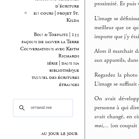
proximité. Et puis
d’écriture
en cours | projet St.
L’image se définiss
Kilda
meilleur que ce qu’
Bon & Toeplitz | 135
importe que j’y éta
façons de sauver la Terre
Conversations avec Keith
Alors il marchait d
Richards
aux appareils, dan
série | dans ma
bibliothèque
Regardez la photo :
tunnel des écritures
L’image se suffisait
étranges
On avait développé
personne à qui dir
avait changé, en c
moi,...
(on coupait l
au jour le jour