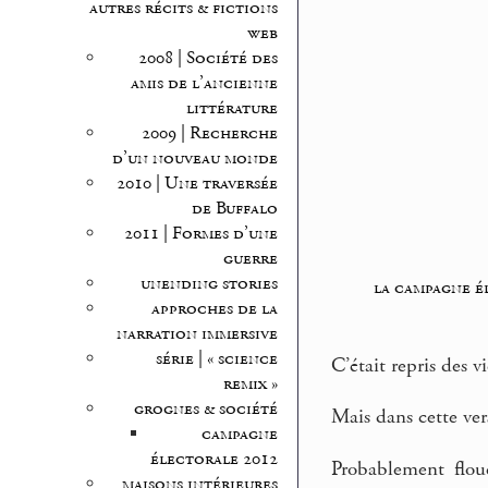
autres récits & fictions
web
2008 | Société des
amis de l’ancienne
littérature
2009 | Recherche
d’un nouveau monde
2010 | Une traversée
de Buffalo
2011 | Formes d’une
guerre
unending stories
la campagne é
approches de la
narration immersive
série | « science
C’était repris des vi
remix »
grognes & société
Mais dans cette ver
campagne
électorale 2012
Probablement flou
maisons intérieures