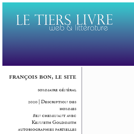
françois bon, le site
sommaire général
2020 | Description des
hommes
#en cheminant avec
Kenneth Goldsmith
autobiographies partielles