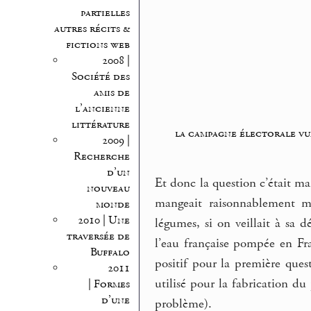
partielles
autres récits &
fictions web
2008 |
Société des
amis de
l’ancienne
littérature
la campagne électorale vu
2009 |
Recherche
d’un
Et donc la question c’était m
nouveau
mangeait raisonnablement mai
monde
2010 | Une
légumes, si on veillait à sa 
traversée de
l’eau française pompée en Fra
Buffalo
positif pour la première ques
2011
utilisé pour la fabrication d
| Formes
d’une
problème).