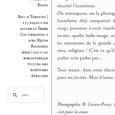
Kilda
sécurité l’écartèrent.
On remarquera, sur la photogra
Bon & Toeplitz |
fourchette déjà comportait d
135 façons de
coup, personne n’avait touch
sauver la Terre
Conversations
invités, quelle belle image, m
avec Keith
les minoteries de la grande vi
Richards
rites, religions ? C’est ce qu
série | dans ma
parler, n’en parler pas...
bibliothèque
tunnel des
Tout tenait, dans cette élec
écritures
étranges
pour ses invités. Mais il laissa
Photographie © Union-Presse, 0
c’est pour la cause.