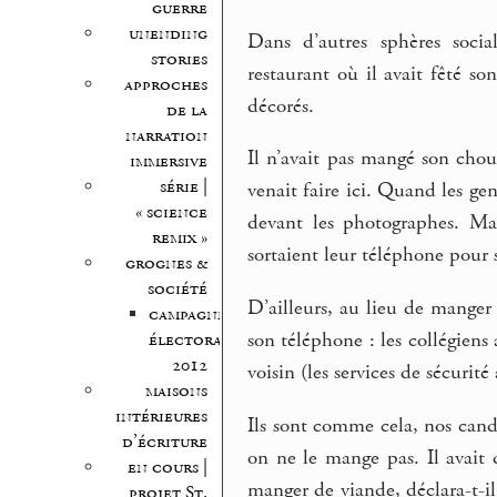
guerre
unending
Dans d’autres sphères socia
stories
restaurant où il avait fêté so
approches
décorés.
de la
narration
Il n’avait pas mangé son chou
immersive
série |
venait faire ici. Quand les gens
« science
devant les photographes. Mais
remix »
sortaient leur téléphone pour se
grognes &
société
D’ailleurs, au lieu de manger
campagne
son téléphone : les collégiens 
électorale
2012
voisin (les services de sécurité 
maisons
intérieures
Ils sont comme cela, nos cand
d’écriture
on ne le mange pas. Il avait 
en cours |
manger de viande, déclara-t-il.
projet St.