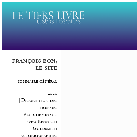
françois bon,
le site
sommaire général
2020
| Description des
hommes
#en cheminant
avec Kenneth
Goldsmith
autobiographies