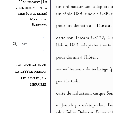
Hemingway | Le
un ordinateur, son adaptateu
vieil homme et la
un câble USB, une clé USB, u
mer (un atelier)
Melville,
Bartleby
pour lire demain à la
fête du 
carte son Tascam US122, 2 m
liaison USB, adaptateur secteu
pour dormir à l’hôtel :
au jour le jour
sous-vêtements de rechange (pe
la lettre hebdo
les livres, la
pour le train :
librairie
carte de réduction, casque Sen
et jamais pu m’empêcher d’e
plus Gilles Deleuze,
Proust et l