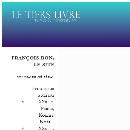
françois bon,
le site
sommaire général
études sur
auteurs
XXe | 2,
Perec,
Koltès,
Noël...
XXe | 1,