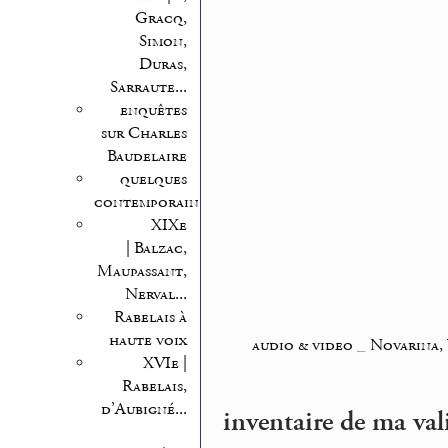
Gracq,
Simon,
Duras,
Sarraute...
enquêtes
sur Charles
Baudelaire
quelques
contemporains
XIXe
| Balzac,
Maupassant,
Nerval...
Rabelais à
haute voix
audio & video
_
Novarina,
XVIe |
Rabelais,
d’Aubigné...
inventaire de ma val