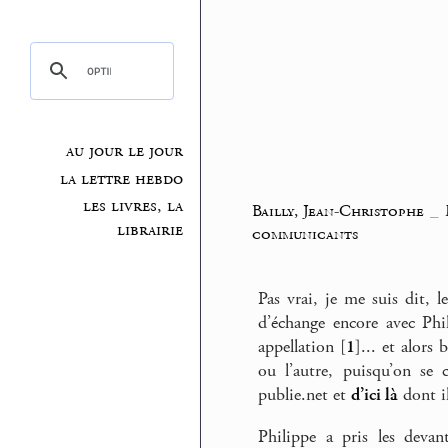
au jour le jour
la lettre hebdo
les livres, la
Bailly, Jean-Christophe
_
librairie
communicants
Pas vrai, je me suis dit, l
d’échange encore avec Phi
appellation
[
1
]
... et alors
ou l’autre, puisqu’on se c
publie.net et
d’ici là
dont il
Philippe a pris les devan