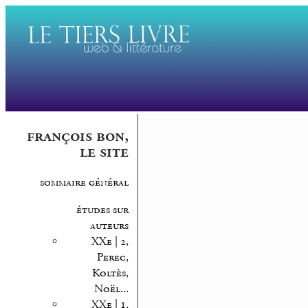
françois bon,
le site
sommaire général
études sur
auteurs
XXe | 2,
Perec,
Koltès,
Noël...
XXe | 1,