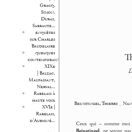
Gracq,
Simon,
Duras,
Sarraute...
enquêtes
sur Charles
Baudelaire
quelques
Th
contemporains
XIXe
D
| Balzac,
Maupassant,
Nerval...
Rabelais à
haute voix
Beinstingel, Thierry
_
Nan
XVIe |
Rabelais,
d’Aubigné...
Ceux qui – comme moi d
Beinstingel
, ne seront pas