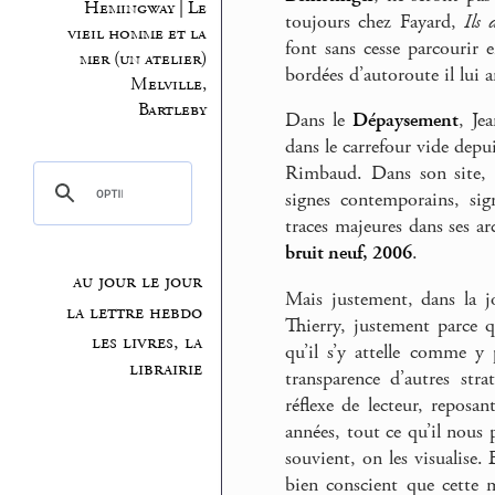
Hemingway | Le
toujours chez Fayard,
Ils 
vieil homme et la
font sans cesse parcourir 
mer (un atelier)
bordées d’autoroute il lui a
Melville,
Bartleby
Dans le
Dépaysement
, Je
dans le carrefour vide depu
Rimbaud. Dans son site, a
signes contemporains, sig
traces majeures dans ses ar
bruit neuf, 2006
.
au jour le jour
Mais justement, dans la jo
la lettre hebdo
Thierry, justement parce 
les livres, la
qu’il s’y attelle comme y
librairie
transparence d’autres str
réflexe de lecteur, reposan
années, tout ce qu’il nous
souvient, on les visualise.
bien conscient que cette 