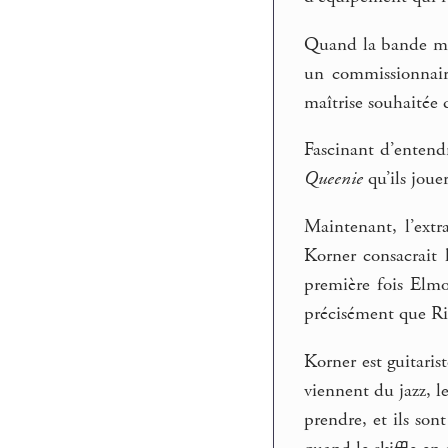
Quand la bande mag
un commissionnaire
maîtrise souhaitée d
Fascinant d’entendr
Queenie
qu’ils joue
Maintenant, l’extr
Korner consacrait 
première fois Elm
précisément que Ric
Korner est guitaris
viennent du jazz, le
prendre, et ils so