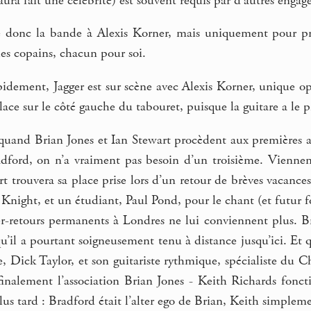
 aura fait une célébrité) est souvent requis par d’autres enga
 donc la bande à Alexis Korner, mais uniquement pour prop
les copains, chacun pour soi.
dement, Jagger est sur scène avec Alexis Korner, unique opp
lace sur le côté gauche du tabouret, puisque la guitare a le p
 quand Brian Jones et Ian Stewart procèdent aux premières a
adford, on n’a vraiment pas besoin d’un troisième. Vienne
rt trouvera sa place prise lors d’un retour de brèves vacance
 Knight, et un étudiant, Paul Pond, pour le chant (et futur
er-retours permanents à Londres ne lui conviennent plus. Br
u’il a pourtant soigneusement tenu à distance jusqu’ici. Et 
te, Dick Taylor, et son guitariste rythmique, spécialiste du
 finalement l’association Brian Jones - Keith Richards fonc
plus tard : Bradford était l’alter ego de Brian, Keith simplem