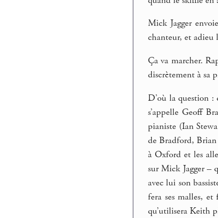
quand le skiffle en
Mick Jagger envoie
chanteur, et adieu 
Ça va marcher. Rapi
discrètement à sa p
D’où la question :
s’appelle Geoff Br
pianiste (Ian Stewa
de Bradford, Brian
à Oxford et les all
sur Mick Jagger – q
avec lui son bassis
fera ses malles, et
qu’utilisera Keith 