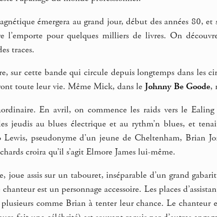
nétique émergera au grand jour, début des années 80, et se
 l’emporte pour quelques milliers de livres. On découvre
es traces.
e, sur cette bande qui circule depuis longtemps dans les cir
ront toute leur vie. Même Mick, dans le
Johnny Be Goode
, 
aordinaire. En avril, on commence les raids vers le Ealin
les jeudis au blues électrique et au rythm’n blues, et tena
o Lewis, pseudonyme d’un jeune de Cheltenham, Brian Jon
hards croira qu’il s’agit Elmore James lui-même.
te, joue assis sur un tabouret, inséparable d’un grand gabari
 chanteur est un personnage accessoire. Les places d’assistant
nt plusieurs comme Brian à tenter leur chance. Le chanteu