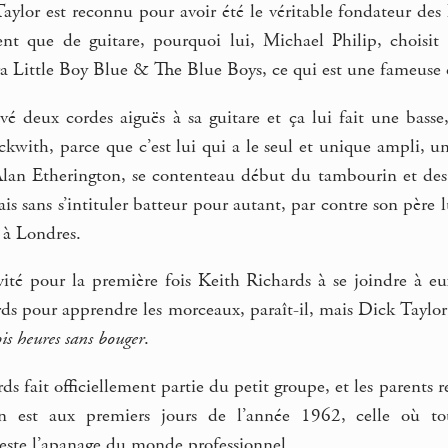
ylor est reconnu pour avoir été le véritable fondateur des 
nt que de guitare, pourquoi lui, Michael Philip, choisit
era Little Boy Blue & The Blue Boys, ce qui est une fameuse
é deux cordes aiguës à sa guitare et ça lui fait une basse,
with, parce que c’est lui qui a le seul et unique ampli, un
lan Etherington, se contenteau début du tambourin et des 
ais sans s’intituler batteur pour autant, par contre son père 
s à Londres.
té pour la première fois Keith Richards à se joindre à eux, 
s pour apprendre les morceaux, paraît-il, mais Dick Taylor 
ois heures sans bouger
.
s fait officiellement partie du petit groupe, et les parents r
On est aux premiers jours de l’année 1962, celle où t
este l’apanage du monde professionnel.