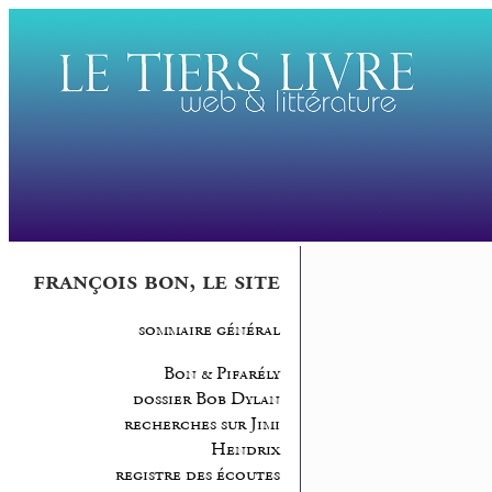
françois bon, le site
sommaire général
Bon & Pifarély
dossier Bob Dylan
recherches sur Jimi
Hendrix
registre des écoutes