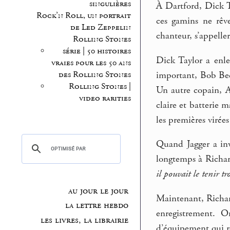
singulières
À Dartford, Dick Ta
Rock’n Roll, un portrait
ces gamins ne rêve
de Led Zeppelin
chanteur, s’appell
Rolling Stones
série | 50 histoires
Dick Taylor a enlev
vraies pour les 50 ans
important, Bob Beck
des Rolling Stones
Rolling Stones |
Un autre copain, A
video rarities
claire et batterie m
les premières virée
Quand Jagger a invi
longtemps à Richard
il pouvait le tenir tr
au jour le jour
Maintenant, Richard
la lettre hebdo
enregistrement. 
les livres, la librairie
d’équipement qui r