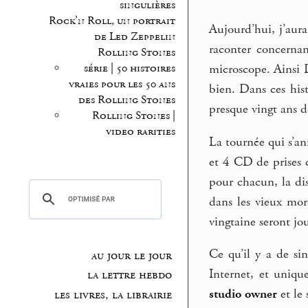
singulières
Rock’n Roll, un portrait
Aujourd’hui, j’aurai
de Led Zeppelin
raconter concernan
Rolling Stones
microscope. Ainsi D
série | 50 histoires
vraies pour les 50 ans
bien. Dans ces his
des Rolling Stones
presque vingt ans de
Rolling Stones |
video rarities
La tournée qui s’a
et 4 CD de prises c
pour chacun, la dis
dans les vieux mo
vingtaine seront jou
Ce qu’il y a de sin
au jour le jour
Internet, et uniqu
la lettre hebdo
studio owner
et le
les livres, la librairie