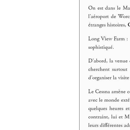
On est dans le Mas
l’aéroport de Worce
étranges histoires,
Long View Farm : u
sophistiqué.
D’abord, la venue d
cherchent surtout l
d’organiser la visit
Le Cessna amène ce
avec le monde extér
quelques heures e
contraint, lui et M
leurs différentes adr