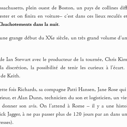
sachusetts, plein ouest de Boston, un pays de collines diff
ster et on finira en voiture– c’est dans ces lieux reculés 
Chuchotements dans la nuit
.
ne grange début du XXe siècle, un très grand volume d’un s
e Ian Stewart avec le producteur de la tournée, Chris Kimse
a discrétion, la possibilité de tenir les curieux à l’écart
e de Keith.
tte fois Richards, sa compagne Patti Hansen, Jane Rose qui 
ieur, et Alan Dunn, technicien du son et logisticien, un vie
t donner son avis. On l’attend à Rome – il y a une histo
ick Jagger, à ne pas passer plus de 120 jours par an dans u
esses).