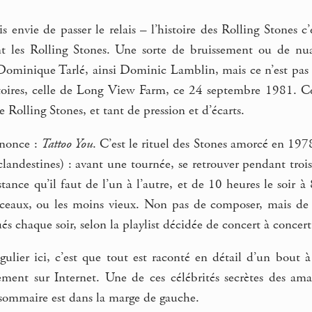
s envie de passer le relais – l’histoire des Rolling Stones c’
t les Rolling Stones. Une sorte de bruissement ou de nuag
ominique Tarlé, ainsi Dominic Lamblin, mais ce n’est pas à 
toires, celle de Long View Farm, ce 24 septembre 1981. Cel
 Rolling Stones, et tant de pression et d’écarts.
nnonce :
Tattoo You
. C’est le rituel des Stones amorcé en 19
landestines) : avant une tournée, se retrouver pendant trois
tance qu’il faut de l’un à l’autre, et de 10 heures le soir à
rceaux, ou les moins vieux. Non pas de composer, mais de
és chaque soir, selon la playlist décidée de concert à concert
gulier ici, c’est que tout est raconté en détail d’un bout à 
ement sur Internet. Une de ces célébrités secrètes des ama
 sommaire est dans la marge de gauche.