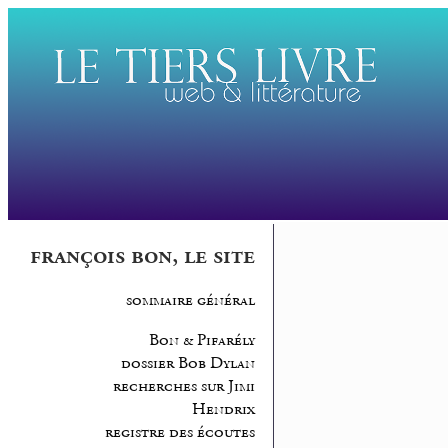
françois bon, le site
sommaire général
Bon & Pifarély
dossier Bob Dylan
recherches sur Jimi
Hendrix
registre des écoutes