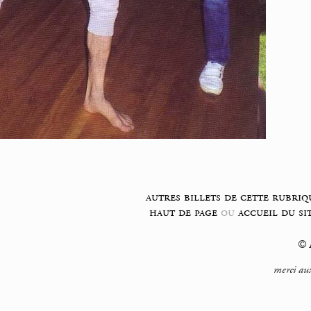
autres billets de cette rubriq
haut de page
ou
accueil du si
© F
merci aux