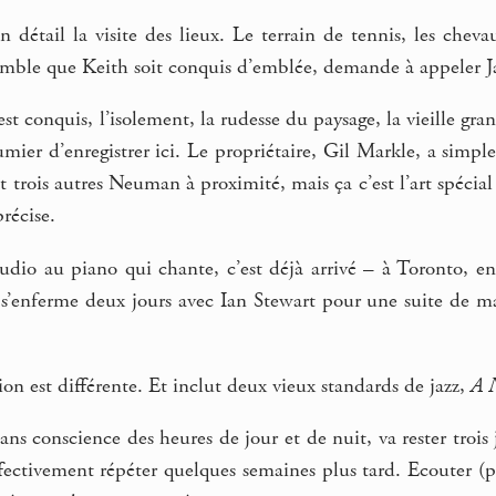
détail la visite des lieux. Le terrain de tennis, les cheva
emble que Keith soit conquis d’emblée, demande à appeler J
 est conquis, l’isolement, la rudesse du paysage, la vieille gra
mier d’enregistrer ici. Le propriétaire, Gil Markle, a si
t trois autres Neuman à proximité, mais ça c’est l’art spécia
récise.
tudio au piano qui chante, c’est déjà arrivé – à Toronto, e
 s’enferme deux jours avec Ian Stewart pour une suite de ma
tion est différente. Et inclut deux vieux standards de jazz,
A N
sans conscience des heures de jour et de nuit, va rester tro
fectivement répéter quelques semaines plus tard. Ecouter 