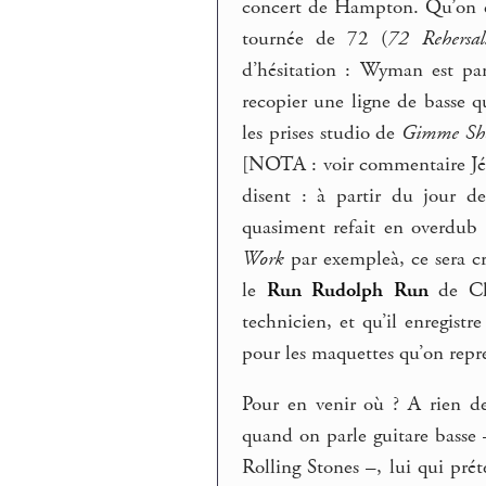
concert de Hampton. Qu’on éco
tournée de 72 (
72 Rehersal
d’hésitation : Wyman est pa
recopier une ligne de basse q
les prises studio de
Gimme She
[NOTA : voir commentaire Jéré
disent : à partir du jour 
quasiment refait en overdub t
Work
par exempleà, ce sera cr
le
Run Rudolph Run
de Chu
technicien, et qu’il enregistr
pour les maquettes qu’on repren
Pour en venir où ? A rien de
quand on parle guitare basse
Rolling Stones –, lui qui prét