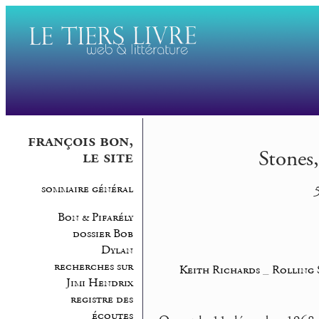
françois bon,
Stones
le site
sommaire général
5
Bon & Pifarély
dossier Bob
Dylan
recherches sur
Keith Richards
_
Rolling 
Jimi Hendrix
registre des
écoutes