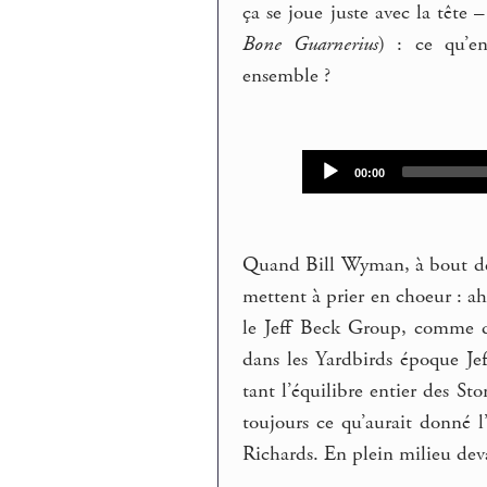
ça se joue juste avec la tête 
Bone Guarnerius
) : ce qu’en
ensemble ?
Audio
Current
00:00
time
Player
Quand Bill Wyman, à bout de m
mettent à prier en choeur : ah
le Jeff Beck Group, comme d
dans les Yardbirds époque Jef
tant l’équilibre entier des 
toujours ce qu’aurait donné l
Richards. En plein milieu deva