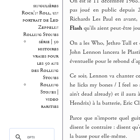
On est le 11 décembre 1968.
singulières
pas joué en public depuis 2 
Rock’n Roll, un
Richards Les Paul en avant,
portrait de Led
Zeppelin
Flash
qu’ils aient peut-être jo
Rolling Stones
série | 50
On a les Who, Jethro Tull et 
histoires
John Lennon lancera le Plasti
vraies pour
éventuelle pour le rebond d’ap
les 50 ans
des Rolling
Ce soir, Lennon va chanter 
Stones
he licks my bones / I feel so 
Rolling
Stones |
ain’t dead already) et il aur
video
Hendrix) à la batterie, Eric Cl
rarities
Parce que n’importe quel guita
disent le contraire : disent qu
la basse pour elle-même.