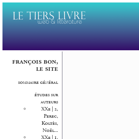
françois bon,
le site
sommaire général
études sur
auteurs
XXe | 2,
Perec,
Koltès,
Noël...
XXe | 1,