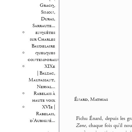
Gracq,
Simon,
Duras,
Sarraute...
enquêtes
sur Charles
Baudelaire
quelques
contemporains
XIXe
| Balzac,
Maupassant,
Nerval...
Rabelais à
Énard, Mathias
haute voix
XVIe |
Rabelais,
Fichu Énard, depuis les gr
d’Aubigné...
Zone
, chaque fois qu’il nou