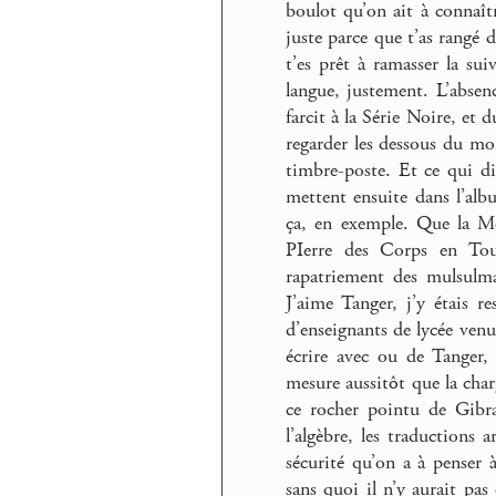
boulot qu’on ait à connaît
juste parce que t’as rangé 
t’es prêt à ramasser la sui
langue, justement. L’absenc
farcit à la Série Noire, et 
regarder les dessous du m
timbre-poste. Et ce qui dif
mettent ensuite dans l’alb
ça, en exemple. Que la Méd
PIerre des Corps en Tou
rapatriement des mulsulma
J’aime Tanger, j’y étais r
d’enseignants de lycée ven
écrire avec ou de Tanger, 
mesure aussitôt que la char
ce rocher pointu de Gibra
l’algèbre, les traductions 
sécurité qu’on a à penser 
sans quoi il n’y aurait pa