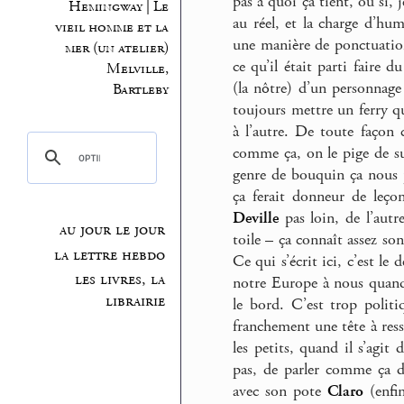
pas à quoi ça tient, ou si, j
Hemingway | Le
au réel, et la charge d’hu
vieil homme et la
une manière de ponctuation
mer (un atelier)
ce qu’il était parti faire 
Melville,
(la nôtre) d’un personnage
Bartleby
toujours mettre un ferry qui
à l’autre. De toute façon 
comme ça, on le pige de sui
genre de bouquin ça nous 
ça ferait donneur de leço
Deville
pas loin, de l’aut
au jour le jour
toile – ça connaît assez s
la lettre hebdo
Ce qui s’écrit ici, c’est le
les livres, la
notre Europe à nous quand 
librairie
le bord. C’est trop politi
franchement une tête à ress
les petits, quand il s’agit 
pas, de parler comme ça d
avec son pote
Claro
(enfin