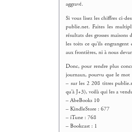
aggravé.
Si vous lisez les chiffres ci-
publie.net. Faites les multip
résultats des grosses maisons 
les toits ce qu’ils engrangen
aux frontières, ni à nous devant
Donc, pour rendre plus concret
journaux, pourvu que le mot
– sur les 2 208 titres publi
qu’à J+3), voilà qui les a vendu
–
AbeBooks 10
–
KindleStore : 677
–
iTune : 768
–
Bookcast : 1