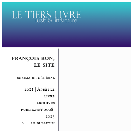
françois bon,
le site
sommaire général
2011 | Après le
livre
archives
publie.net 2008-
2013
le bulletin