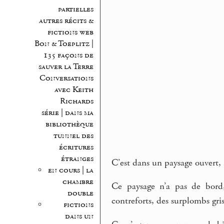
partielles
autres récits &
fictions web
Bon & Toeplitz |
135 façons de
sauver la Terre
Conversations
avec Keith
Richards
série | dans ma
bibliothèque
tunnel des
écritures
étranges
C’est dans un paysage ouvert, 
en cours | la
chambre
Ce paysage n’a pas de bord,
double
contreforts, des surplombs gri
fictions
dans un