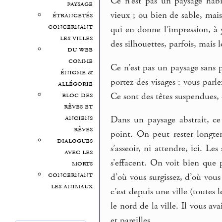
Ce n’est pas un paysage hab
paysage
vieux ; ou bien de sable, ma
étrangetés
concernant
qui en donne l’impression, à
les villes
des silhouettes, parfois, mais 
du web
comme
Ce n’est pas un paysage sans p
énigme &
portez des visages : vous parle
allégorie
bloc des
Ce sont des têtes suspendues, d
rêves et
anciens
Dans un paysage abstrait, ce
rêves
point. On peut rester longte
dialogues
s’asseoir, ni attendre, ici. Les
avec les
s’effacent. On voit bien que p
morts
concernant
d’où vous surgissez, d’où vous 
les animaux
c’est depuis une ville (toutes le
le nord de la ville. Il vous av
et pareilles.