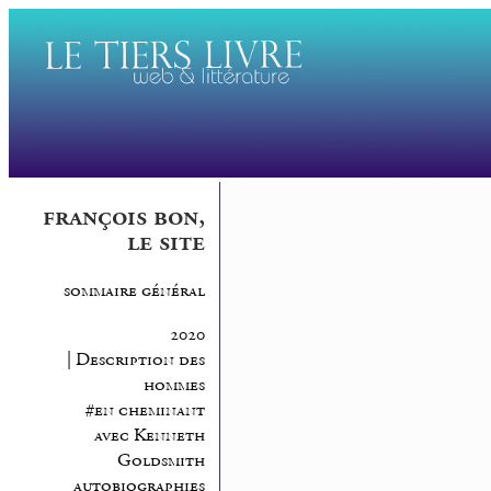
françois bon,
le site
sommaire général
2020
| Description des
hommes
#en cheminant
avec Kenneth
Goldsmith
autobiographies