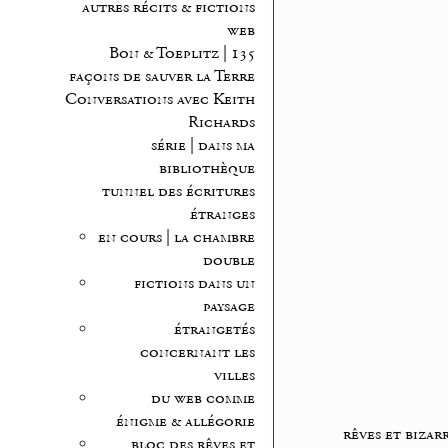
autres récits & fictions
web
Bon & Toeplitz | 135
façons de sauver la Terre
Conversations avec Keith
Richards
série | dans ma
bibliothèque
tunnel des écritures
étranges
en cours | la chambre
double
fictions dans un
paysage
étrangetés
concernant les
villes
du web comme
énigme & allégorie
rêves et bizar
bloc des rêves et