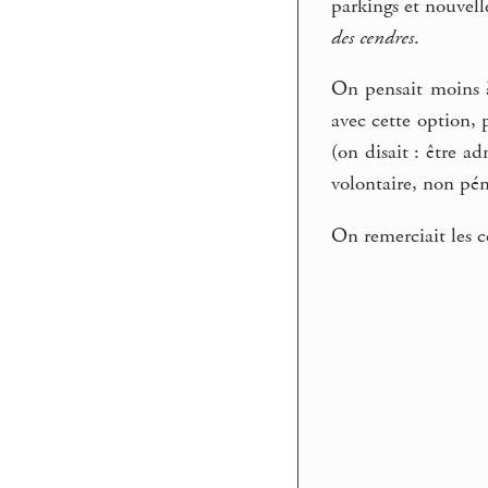
parkings et nouvell
des cendres
.
On pensait moins à 
avec cette option, 
(on disait : être a
volontaire, non pén
On remerciait les c