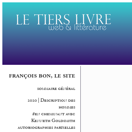
françois bon, le site
sommaire général
2020 | Description des
hommes
#en cheminant avec
Kenneth Goldsmith
autobiographies partielles