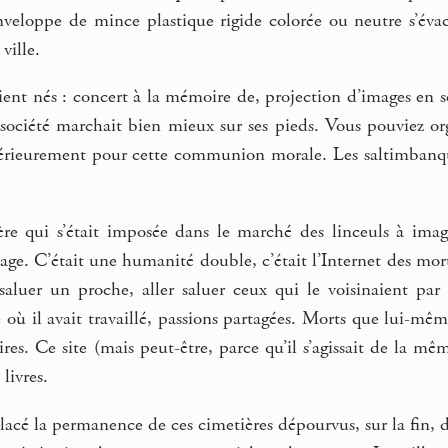
enveloppe de mince plastique rigide colorée ou neutre s’éva
ville.
aient nés : concert à la mémoire de, projection d’images en
 société marchait bien mieux sur ses pieds. Vous pouviez o
ltérieurement pour cette communion morale. Les saltimban
gère qui s’était imposée dans le marché des linceuls à im
age. C’était une humanité double, c’était l’Internet des mort
saluer un proche, aller saluer ceux qui le voisinaient par
se où il avait travaillé, passions partagées. Morts que lui-mêm
ires. Ce site (mais peut-être, parce qu’il s’agissait de la mê
livres.
lacé la permanence de ces cimetières dépourvus, sur la fin, d