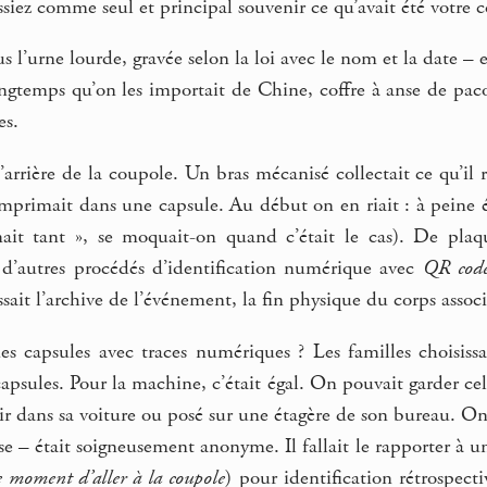
issiez comme seul et principal souvenir ce qu’avait été votre 
us l’urne lourde, gravée selon la loi avec le nom et la date –
ngtemps qu’on les importait de Chine, coffre à anse de paco
es.
l’arrière de la coupole. Un bras mécanisé collectait ce qu’il 
omprimait dans une capsule. Au début on en riait : à peine 
mait tant », se moquait-on quand c’était le cas). De pl
’autres procédés d’identification numérique avec
QR cod
ssait l’archive de l’événement, la fin physique du corps assoc
es capsules avec traces numériques ? Les familles choisissa
capsules. Pour la machine, c’était égal. On pouvait garder ce
ir dans sa voiture ou posé sur une étagère de son bureau. On di
se – était soigneusement anonyme. Il fallait le rapporter à 
le moment d’aller à la coupole
) pour identification rétrospect