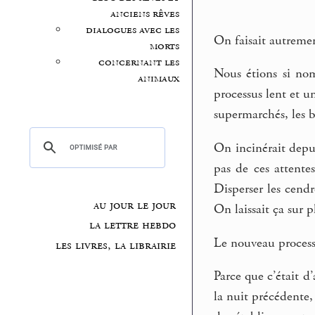
anciens rêves
dialogues avec les
On faisait autrement
morts
concernant les
Nous étions si nom
animaux
processus lent et u
supermarchés, les 
On incinérait depui
pas de ces attente
Disperser les cendre
au jour le jour
On laissait ça sur p
la lettre hebdo
Le nouveau processus
les livres, la librairie
Parce que c’était 
la nuit précédente