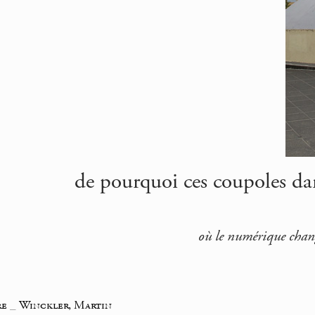
de pourquoi ces coupoles dans
où le numérique change
re
_
Winckler, Martin