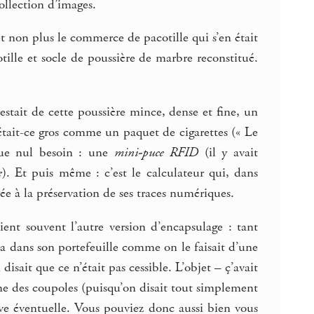
collection d’images.
 et non plus le commerce de pacotille qui s’en était
tille et socle de poussière de marbre reconstitué.
restait de cette poussière mince, dense et fine, un
était-ce gros comme un paquet de cigarettes (« Le
aque nul besoin : une
mini-puce RFID
(il y avait
e
). Et puis même : c’est le calculateur qui, dans
iée à la préservation de ses traces numériques.
ient souvent l’autre version d’encapsulage : tant
la dans son portefeuille comme on le faisait d’une
sait que ce n’était pas cessible. L’objet – ç’avait
une des coupoles (puisqu’on disait tout simplement
ive éventuelle. Vous pouviez donc aussi bien vous