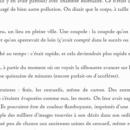
(il y en avait partout) avec chambre mortuaire. Ce n’était qu
chargé de bien autre pollution. On disait que le corps, à tail
eu, un lieu en pleine ville. Une coupole : la coupole qu’on
 et qu’on apercevait de loin (ç’avait compté dans le succès ou
hé au temps : c’était rapide, et cela deviendrait plus rapide 
, à partir du moment où on voyait la silhouette avancer sur l
e quinzaine de minutes (encore parlait-on d’accélérer).
traintes : finis, les cercueils, même de carton. Des entre
es s’étaient évaporées comme eux, les morts. On leur avait su
. Ils pouvaient être de couleur flamboyante, imprimés d’une
ple des milliers d’images trouvées à son décès dans son ordi
laissé peu de chance aux anciennes usines de cercueil, même en