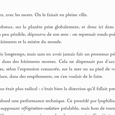
, avec les morts. On le faisait en pleine ville.
breux, sur la planète prise globalement, et donc ici dans c
n peu pénible, dépourvu de son sens : on reprenait ronds-poin
bâtiments et la misère du monde.
s longtemps, mais sans en avoir jamais fait un processus pr
s dans des bâtiments mornes. Cela ne dispensait pas d’accu
s, selon l’expression consacrée, sur la mer ou au pied de votr
lace, dans des empilements, on s’en voulait de le faire.
 était plus radical : c’était bien la direction qu’il fallait 
d’abord une performance technique. Ce procédé par lyophilis
, supposant
réfrigération-sudation
préalable, mais hors de toute