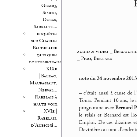
Gracq,
Simon,
Duras,
Sarraute...
enquêtes
sur Charles
Baudelaire
audio & video
_
Bergounio
quelques
_
Pico, Bernard
contemporains
XIXe
| Balzac,
note du 24 novembre 2013
Maupassant,
Nerval...
–
c’était aussi à cause de 
Rabelais à
Tours. Pendant 10 ans, le 
haute voix
programme avec
Bernard P
XVIe |
le relais et Bernard est l
Rabelais,
Emploi. De ces dizaines e
d’Aubigné...
Devinière ou tant d’endroi