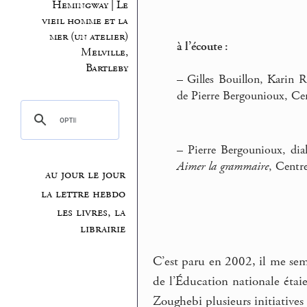
Hemingway | Le
vieil homme et la
mer (un atelier)
à l’écoute :
Melville,
Bartleby
–
Gilles Bouillon, Karin 
de Pierre Bergounioux, Cen
–
Pierre Bergounioux, dia
Aimer la grammaire
, Centr
au jour le jour
la lettre hebdo
les livres, la
librairie
C’est paru en 2002, il me sem
de l’Éducation nationale étai
Zoughebi plusieurs initiatives