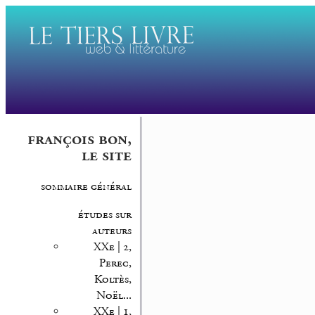
françois bon,
le site
sommaire général
études sur
auteurs
XXe | 2,
Perec,
Koltès,
Noël...
XXe | 1,