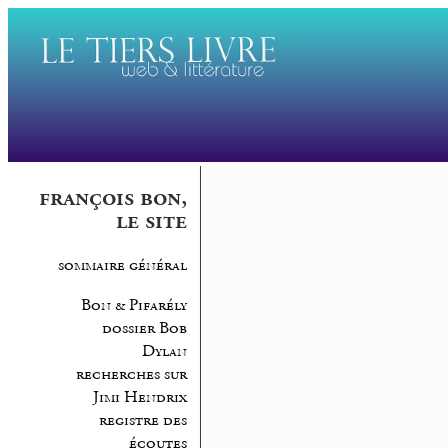
françois bon,
le site
sommaire général
Bon & Pifarély
dossier Bob
Dylan
recherches sur
Jimi Hendrix
registre des
écoutes