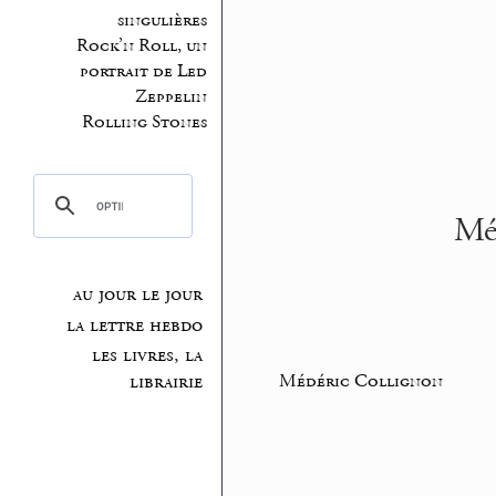
singulières
Rock’n Roll, un
portrait de Led
Zeppelin
Rolling Stones
Méd
au jour le jour
la lettre hebdo
les livres, la
Médéric Collignon
librairie