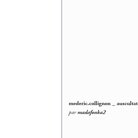
mederic.collignon _ ausculta
par
madafonka2