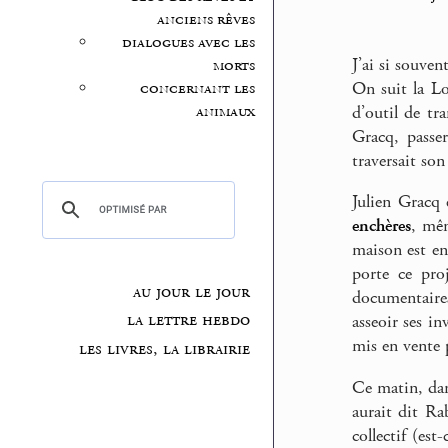
anciens rêves
dialogues avec les
J’ai si souven
morts
On suit la Loi
concernant les
animaux
d’outil de tr
Gracq, passer
traversait son
Julien Gracq 
enchères
, mêm
maison est en
porte ce pro
au jour le jour
documentaires
la lettre hebdo
asseoir ses i
mis en vente 
les livres, la librairie
Ce matin, dan
aurait dit Ra
collectif (est