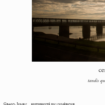
ce
tandis que
_
Gracq, Julien
_
historicité du numérique