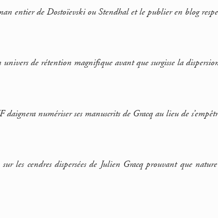
an entier de Dostoïevski ou Stendhal et le publier en blog resp
un univers de rétention magnifique avant que surgisse la dispersio
daignera numériser ses manuscrits de Gracq au lieu de s’empêtr
n sur les cendres dispersées de Julien Gracq prouvant que nature 