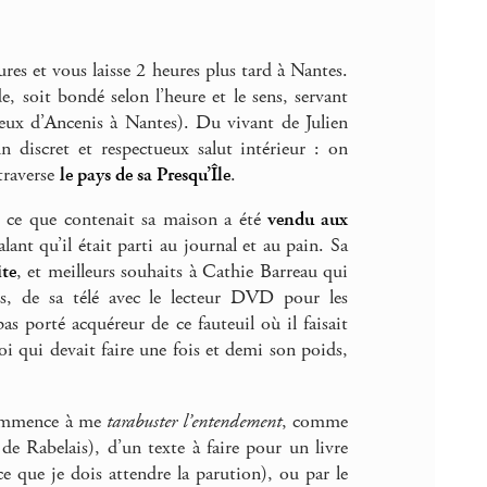
ures et vous laisse 2 heures plus tard à Nantes.
ide, soit bondé selon l’heure et le sens, servant
ceux d’Ancenis à Nantes). Du vivant de Julien
un discret et respectueux salut intérieur : on
 traverse
le pays de sa Presqu’Île
.
t ce que contenait sa maison a été
vendu aux
alant qu’il était parti au journal et au pain. Sa
ite
, et meilleurs souhaits à Cathie Barreau qui
s, de sa télé avec le lecteur DVD pour les
as porté acquéreur de ce fauteuil où il faisait
oi qui devait faire une fois et demi son poids,
 commence à me
tarabuster l’entendement
, comme
de Rabelais), d’un texte à faire pour un livre
-ce que je dois attendre la parution), ou par le