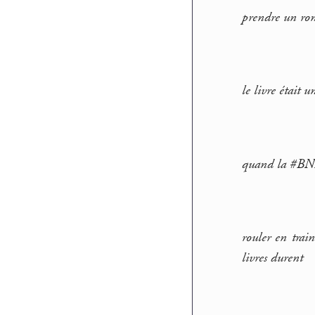
prendre un rom
le livre était 
quand la #BNF 
rouler en trai
livres durent