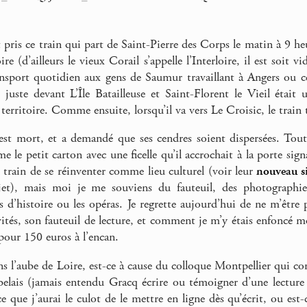
t pris ce train qui part de Saint-Pierre des Corps le matin à 9 he
re (d’ailleurs le vieux Corail s’appelle l’Interloire, il est soit v
ansport quotidien aux gens de Saumur travaillant à Angers ou 
 juste devant L’Île Batailleuse et Saint-Florent le Vieil était 
 territoire. Comme ensuite, lorsqu’il va vers Le Croisic, le train
est mort, et a demandé que ses cendres soient dispersées. Tou
e le petit carton avec une ficelle qu’il accrochait à la porte sign
 train de se réinventer comme lieu culturel (voir leur
nouveau s
jet), mais moi je me souviens du fauteuil, des photographie
 d’histoire ou les opéras. Je regrette aujourd’hui de ne m’être p
nvités, son fauteuil de lecture, et comment je m’y étais enfoncé m
pour 150 euros à l’encan.
s l’aube de Loire, est-ce à cause du colloque Montpellier qui
belais (jamais entendu Gracq écrire ou témoigner d’une lecture 
-ce que j’aurai le culot de le mettre en ligne dès qu’écrit, ou est