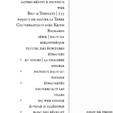
autres récits & fictions
web
Bon & Toeplitz | 135
façons de sauver la Terre
Conversations avec Keith
Richards
série | dans ma
bibliothèque
tunnel des écritures
étranges
en cours | la chambre
double
fictions dans un
paysage
étrangetés
concernant les
villes
du web comme
énigme & allégorie
coup de projo
bloc des rêves et