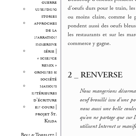
guerre
d’oeufs durs pour le train, le
unending
stories
ou moins claire, comme le pa
approches
pondent aussi des oeufs bleus
de la
les restaurants et sur les ma
narration
commerce y gagne.
immersive
série |
« science
remix »
grognes &
2 _ RENVERSE
société
maisons
Nous mangerions désormais
intérieures
oeuf brouillé issu d’une p
d’écriture
en cours |
nous aussi une belle coule
projet St.
qu’on ne partage que sur In
Kilda
utilisent Internet se manif
Bon & Toeplitz |