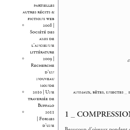
partielles
autres récits &
fictions web
2008 |
Société des
amis de
l’ancienne
littérature
2009 |
c
Recherche
d’un
nouveau
monde
animaux, bêtes, insectes
_
2010 | Une
traversée de
Buffalo
1 _ COMPRESSIO
2011
| Formes
d’une
Beaucoup d’oiseaux pondent des