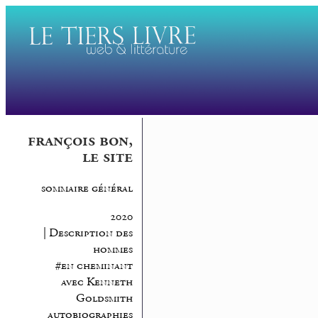
françois bon,
le site
sommaire général
2020
| Description des
hommes
#en cheminant
avec Kenneth
Goldsmith
autobiographies